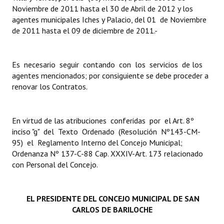
INSTITUCIONAL
Noviembre de 2011 hasta el 30 de Abril de 2012 y los
agentes municipales Iches y Palacio, del 01 de Noviembre
Antiguos Pobladores
de 2011 hasta el 09 de diciembre de 2011.-
Noticias Destacadas
Es necesario seguir contando con los servicios de los
Registros y Distinciones
agentes mencionados; por consiguiente se debe proceder a
renovar los Contratos.
Datos Históricos
Premio al Mérito - Registro
En virtud de las atribuciones conferidas por el Art. 8º
inciso "g" del Texto Ordenado (Resolución Nº143-CM-
Audiencias Públicas - Registro
95) el Reglamento Interno del Concejo Municipal;
Mujeres que Dejaron Huellas - Registro
Ordenanza Nº 137-C-88 Cap. XXXIV-Art. 173 relacionado
con Personal del Concejo.
Periodistas Decanos - Registro
Ciudadano Ilustre - Registro
EL PRESIDENTE DEL CONCEJO MUNICIPAL DE SAN
CARLOS DE BARILOCHE
Banca del Vecino - Registro