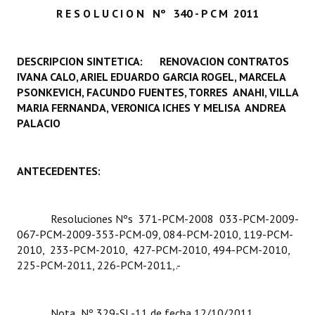
R E S O L U C I O N Nº 340 - P C M  2011
Programas
LEGISLACIÓN
DESCRIPCION SINTETICA: RENOVACION CONTRATOS
IVANA CALO, ARIEL EDUARDO GARCIA ROGEL, MARCELA
Constitución Nacional
PSONKEVICH, FACUNDO FUENTES, TORRES ANAHI, VILLA
MARIA FERNANDA, VERONICA ICHES Y MELISA ANDREA
Constitución Provincial
PALACIO
Carta Orgánica 2007
Reglamento Interno
ANTECEDENTES:
Digesto
Resoluciones Nºs 371-PCM-2008  033-PCM-2009-
Organigrama
067-PCM-2009-353-PCM-09, 084-PCM-2010, 119-PCM-
2010, 233-PCM-2010, 427-PCM-2010, 494-PCM-2010,
DOCUMENTOS
225-PCM-2011, 226-PCM-2011,.-
Informes de Gestión
Nota Nº 329-SL-11 de fecha 12/10/2011
Proyectos Presentados