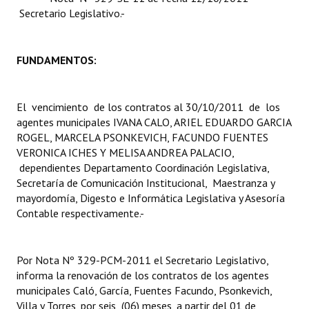
Secretario Legislativo.-
Dictámenes Asesoría Letrada
Actas de Sesión
FUNDAMENTOS:
Informes de Unidad Coordinadora
El vencimiento de los contratos al 30/10/2011 de los
Ejecución Presupuestaria
agentes municipales IVANA CALO, ARIEL EDUARDO GARCIA
ROGEL, MARCELA PSONKEVICH, FACUNDO FUENTES
Actas de Audiencias Públicas
VERONICA ICHES Y MELISA ANDREA PALACIO,
dependientes Departamento Coordinación Legislativa,
NORMATIVA
Secretaría de Comunicación Institucional, Maestranza y
mayordomía, Digesto e Informática Legislativa y Asesoría
Comunicaciones
Contable respectivamente.-
Declaraciones
Por Nota Nº 329-PCM-2011 el Secretario Legislativo,
Resoluciones
informa la renovación de los contratos de los agentes
Resoluciones de Presidencia
municipales Caló, García, Fuentes Facundo, Psonkevich,
Villa y Torres, por seis (06) meses, a partir del 01 de