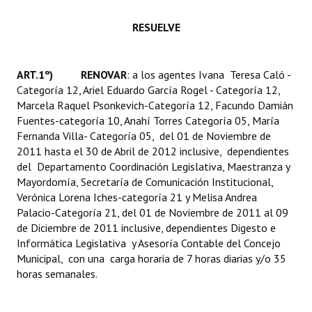
Huéspedes de Honor - Registro
RESUELVE
Antiguos Pobladores - Registro
Reconocimientos - Registro
ART.1º) RENOVAR
: a los agentes Ivana Teresa Caló -
Categoría 12, Ariel Eduardo García Rogel - Categoría 12,
Bariloche, Municipio intercultural
Marcela Raquel Psonkevich-Categoría 12, Facundo Damián
Fuentes-categoría 10, Anahí Torres Categoría 05, María
Entrega de distinciones
Fernanda Villa- Categoría 05, del 01 de Noviembre de
2011 hasta el 30 de Abril de 2012 inclusive, dependientes
REFORMA DE LA CARTA ORGÁNICA
del Departamento Coordinación Legislativa, Maestranza y
Mayordomía, Secretaría de Comunicación Institucional,
Verónica Lorena Iches-categoría 21 y Melisa Andrea
Palacio-Categoría 21, del 01 de Noviembre de 2011 al 09
de Diciembre de 2011 inclusive, dependientes Digesto e
Informática Legislativa y Asesoría Contable del Concejo
Municipal, con una carga horaria de 7 horas diarias y/o 35
horas semanales.