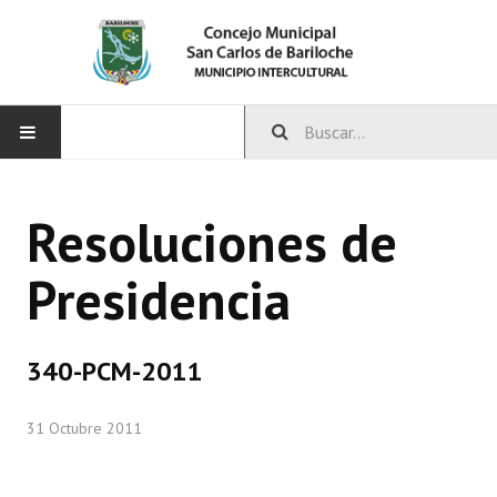
INICIO
Resoluciones de
CONCEJO
Presidencia
Bloques Políticos
Integrantes del Concejo
340-PCM-2011
Comisiones Permanentes
31 Octubre 2011
Comisiones Especiales
Concejales Mandato Cumplido