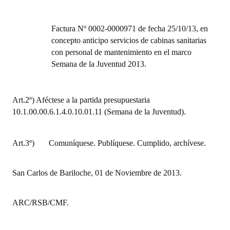
Huéspedes de Honor - Registro
Factura Nº 0002-0000971 de fecha 25/10/13, en
Antiguos Pobladores - Registro
concepto anticipo servicios de cabinas sanitarias
Reconocimientos - Registro
con personal de mantenimiento en el marco
Semana de la Juventud 2013.
Bariloche, Municipio intercultural
Entrega de distinciones
Art.2º)
Aféctese a la partida presupuestaria
10.1.00.00.6.1.4.0.10.01.11 (Semana de la Juventud).
REFORMA DE LA CARTA ORGÁNICA
Art.3º) Comuníquese. Publíquese. Cumplido, archívese.
San Carlos de Bariloche, 01 de Noviembre de 2013.
ARC/RSB/CMF.