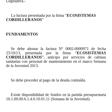
Legislativa.-
Dictámenes Asesoría Letrada
La factura presentada por la firma “
ECOSISTEMAS
CORDILLERANOS
”
Actas de Sesión
Informes de Unidad Coordinadora
FUNDAMENTOS
Ejecución Presupuestaria
Se debe abonar la factura Nº 0002-0000971 de fecha
Actas de Audiencias Públicas
25/10/13, presentada por la firma “
ECOSISTEMAS
CORDILLERANOS
”, anticipo por servicios de cabinas
sanitarias con personal de mantenimiento en el marco Semana
NORMATIVA
de la Juventud 2013.
Comunicaciones
Se debe proceder al pago de la deuda contraída.
Declaraciones
Resoluciones
Existe disponibilidad de fondos en la partida presupuestaria
10.1.00.00.6.1.4.0.10.01.11 (Semana de la Juventud).
Resoluciones de Presidencia