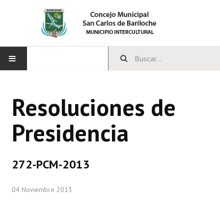
INICIO
Resoluciones de
CONCEJO
Presidencia
Bloques Políticos
Integrantes del Concejo
272-PCM-2013
Comisiones Permanentes
04 Noviembre 2013
Comisiones Especiales
Concejales Mandato Cumplido