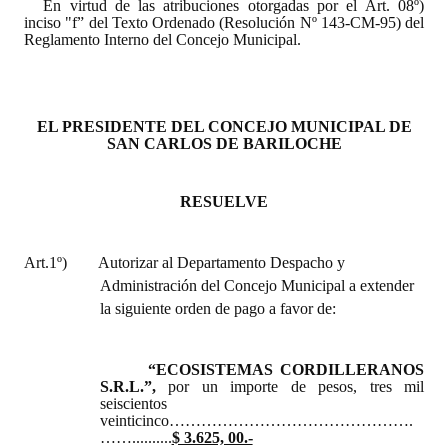
En virtud de las atribuciones otorgadas por el Art. 08º)
INSTITUCIONAL
inciso "f” del Texto Ordenado (Resolución Nº 143-CM-95) del
Reglamento Interno del Concejo Municipal.
Antiguos Pobladores
Noticias Destacadas
EL PRESIDENTE DEL CONCEJO MUNICIPAL DE
Registros y Distinciones
SAN CARLOS DE BARILOCHE
Datos Históricos
RESUELVE
Premio al Mérito - Registro
Art.1º)
Audiencias Públicas - Registro
Autorizar al Departamento Despacho y
Administración del Concejo Municipal a extender
Mujeres que Dejaron Huellas - Registro
la siguiente orden de pago a favor de:
Periodistas Decanos - Registro
“ECOSISTEMAS CORDILLERANOS
Ciudadano Ilustre - Registro
S.R.L.”,
por un importe de pesos, tres mil
seiscientos
veinticinco……………………………………….
Banca del Vecino - Registro
……..........
$ 3.625, 00.-