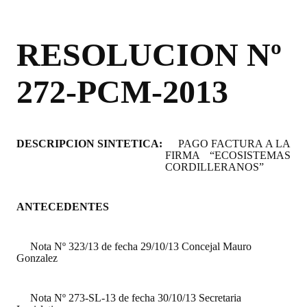
Programas
RESOLUCION Nº
LEGISLACIÓN
Constitución Nacional
272-PCM-2013
Constitución Provincial
Carta Orgánica 2007
DESCRIPCION SINTETICA:
PAGO FACTURA A LA
FIRMA “ECOSISTEMAS
Reglamento Interno
CORDILLERANOS”
Digesto
ANTECEDENTES
Organigrama
Nota Nº 323/13 de fecha 29/10/13 Concejal Mauro
DOCUMENTOS
Gonzalez
Informes de Gestión
Nota Nº 273-SL-13 de fecha 30/10/13 Secretaria
Proyectos Presentados