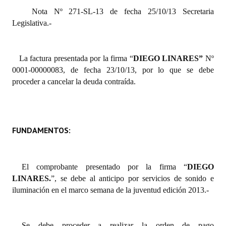
Nota Nº 271-SL-13 de fecha 25/10/13 Secretaria
Dictámenes Asesoría Letrada
Legislativa.-
Actas de Sesión
La factura presentada por la firma “
DIEGO LINARES
”
Nº
Informes de Unidad Coordinadora
0001-00000083, de fecha 23/10/13
, por lo que se debe
proceder a cancelar la deuda contraída.
Ejecución Presupuestaria
Actas de Audiencias Públicas
NORMATIVA
FUNDAMENTOS:
Comunicaciones
El comprobante presentado por la firma “
DIEGO
Declaraciones
LINARES.
”
, se debe al anticipo por servicios de sonido e
Resoluciones
iluminación en el marco semana de la juventud edición 2013.-
Resoluciones de Presidencia
Se debe proceder a realizar la orden de pago