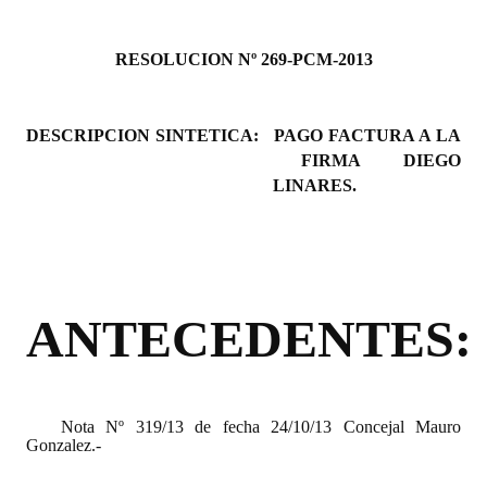
Programas
RES
OLUCION Nº 269-PCM-2013
LEGISLACIÓN
Constitución Nacional
DESCRIPCION SINTETICA:
PAGO FACTURA A LA
FIRMA DIEGO
Constitución Provincial
LINARES.
Carta Orgánica 2007
Reglamento Interno
Digesto
ANTECEDENTES:
Organigrama
DOCUMENTOS
Nota Nº 319/13 de fecha 24/10/13 Concejal Mauro
Informes de Gestión
Gonzalez.-
Proyectos Presentados