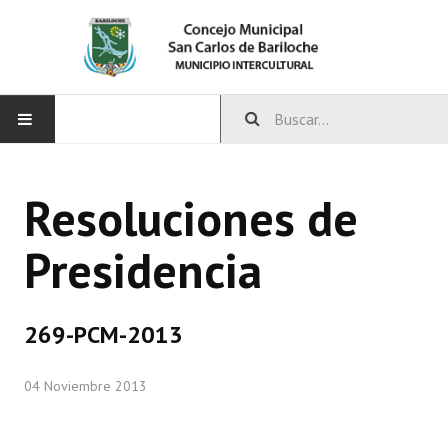
INICIO
Resoluciones de
CONCEJO
Presidencia
Bloques Políticos
Integrantes del Concejo
269-PCM-2013
Comisiones Permanentes
04 Noviembre 2013
Comisiones Especiales
Concejales Mandato Cumplido