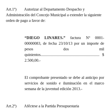
Huéspedes de Honor - Registro
Art.1º)
Autorizar al Departamento Despacho y
Administración del Concejo Municipal a extender la siguiente
Antiguos Pobladores - Registro
orden de pago a favor de:
Reconocimientos - Registro
Bariloche, Municipio intercultural
“
DIEGO LINARES.
”
factura Nº 0001-
00000083, de fecha 23/10/13
por
un importe
de
Entrega de distinciones
pesos dos mil
quinientos............................................................ $
REFORMA DE LA CARTA ORGÁNICA
2.500,00.-
El comprobante presentado se debe al anticipo por
servicios de sonido e iluminación en el marco
semana de la juventud edición 2013.-
Art.2º)
Aféctese a la Partida Presupuestaria