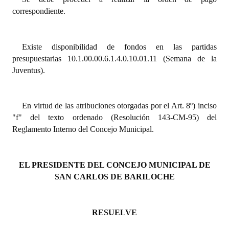
INSTITUCIONAL
correspondiente.
Antiguos Pobladores
Existe disponibilidad de fondos en las partidas
Noticias Destacadas
presupuestarias 10.1.00.00.6.1.4.0.10.01.11 (Semana de la
Juventus).
Registros y Distinciones
Datos Históricos
En virtud de las atribuciones otorgadas por el Art. 8º) inciso
Premio al Mérito - Registro
"f" del texto ordenado (Resolución 143-CM-95) del
Reglamento Interno del Concejo Municipal.
Audiencias Públicas - Registro
Mujeres que Dejaron Huellas - Registro
EL PRESIDENTE DEL CONCEJO MUNICIPAL DE
Periodistas Decanos - Registro
SAN CARLOS DE BARILOCHE
Ciudadano Ilustre - Registro
RESUELVE
Banca del Vecino - Registro