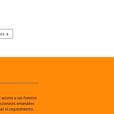
nte
re acceso a las fuentes
sdiccionales emanados
van el requerimiento.