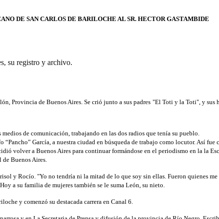
ANO DE SAN CARLOS DE BARILOCHE AL SR. HECTOR GASTAMBIDE
 su registro y archivo.
, Provincia de Buenos Aires. Se crió junto a sus padres "El Toti y la Toti", y sus
s medios de comunicación, trabajando en las dos radios que tenía su pueblo.
fo “Pancho” García, a nuestra ciudad en búsqueda de trabajo como locutor. Así fue
cidió volver a Buenos Aires para continuar formándose en el periodismo en la la Es
 de Buenos Aires.
risol y Rocío. "Yo no tendría ni la mitad de lo que soy sin ellas. Fueron quienes me
 Hoy a su familia de mujeres también se le suma León, su nieto.
iloche y comenzó su destacada carrera en Canal 6.
narrosa y en La Secretaria de Prensa y difusión de la provincia de Río Negro. Escri