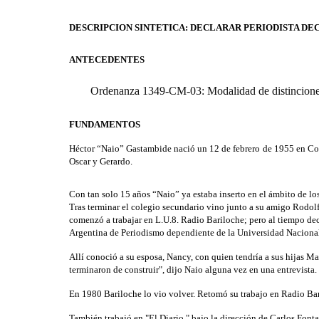
DESCRIPCION SINTETICA:
DECLARAR PERIODISTA DEC
ANTECEDENTES
Ordenanza 1349-CM-03: Modalidad de distinciones,
FUNDAMENTOS
Héctor “Naio” Gastambide nació un 12 de febrero de 1955 en Colón
Oscar y Gerardo.
Con tan solo 15 años “Naio” ya estaba inserto en el ámbito de lo
Tras terminar el colegio secundario vino junto a su amigo Rodol
comenzó a trabajar en L.U.8. Radio Bariloche; pero al tiempo de
Argentina de Periodismo dependiente de la Universidad Nacional
Allí conoció a su esposa, Nancy, con quien tendría a sus hijas Ma
terminaron de construir", dijo Naio alguna vez en una entrevista.
En 1980 Bariloche lo vio volver. Retomó su trabajo en Radio Bar
También trabajó en "El Diario " bajo la dirección de Carlos Fonta