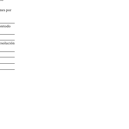
ones por
bretodo
Resolución