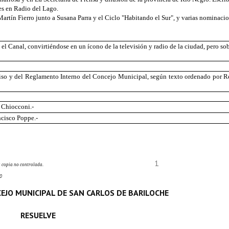
les en Radio del Lago.
artín Fierro junto a Susana Parra y el Ciclo "Habitando el Sur", y varias nominaci
l Canal, convirtiéndose en un ícono de la televisión y radio de la ciudad, pero so
inciso y del Reglamento Interno del Concejo Municipal, según texto ordenado por 
 Chiocconi.-
ncisco Poppe.-
1
 copia no controlada.
0
EJO MUNICIPAL DE SAN CARLOS DE BARILOCHE
RESUELVE