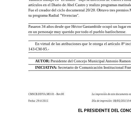
artículos en el Diario de Abel Castro y realizo programas matina
Fue el creador del ciclo documental 20/20. Obtuvo tres premios M
su programa Radial "Vivencias".
Pasaron 34 años desde que Héctor Gastambide ocupó un lugar en e
en un personaje muy querido por
todo el pueblo barilochense.
En virtud de las atribuciones que le otorga el artículo 8º 
143-CM-95
.-
A
UTOR:
Presidente del Concejo Municipal Antonio Ramon
INICIATIVA:
Secretario de Comunicación Institucional Fra
CMSCB.DDYA.MO.01 - Rev.00
La impresión de este documento es
08/05/2015 8:4
Fecha:
29
/4/2015
Día de impresión:
EL PRESIDENTE DEL CONC