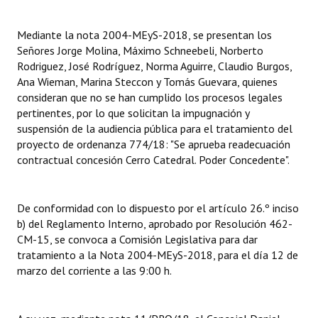
INSTITUCIONAL
Mediante la nota 2004-MEyS-2018, se presentan los
Antiguos Pobladores
Señores Jorge Molina, Máximo Schneebeli, Norberto
Rodriguez, José Rodríguez, Norma Aguirre, Claudio Burgos,
Noticias Destacadas
Ana Wieman, Marina Steccon y Tomás Guevara, quienes
consideran que no se han cumplido los procesos legales
Registros y Distinciones
pertinentes, por lo que solicitan la impugnación y
suspensión de la audiencia pública para el tratamiento del
Datos Históricos
proyecto de ordenanza 774/18: "Se aprueba readecuación
Premio al Mérito - Registro
contractual concesión Cerro Catedral. Poder Concedente".
Audiencias Públicas - Registro
De conformidad con lo dispuesto por el artículo 26.º inciso
Mujeres que Dejaron Huellas - Registro
b) del Reglamento Interno, aprobado por Resolución 462-
CM-15, se convoca a Comisión Legislativa para dar
Periodistas Decanos - Registro
tratamiento a la Nota 2004-MEyS-2018, para el día 12 de
marzo del corriente a las 9:00 h.
Ciudadano Ilustre - Registro
Banca del Vecino - Registro