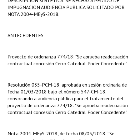
DESCRIPCIÓN SINTÉTICA: SE RECHAZA PEDIDO DE
Programas
IMPUGNACIÓN AUDIENCIA PÚBLICA SOLICITADO POR
NOTA 2004-MEyS-2018.
LEGISLACIÓN
Constitución Nacional
ANTECEDENTES
Constitución Provincial
Proyecto de ordenanza 774/18: "Se aprueba readecuación
Carta Orgánica 2007
contractual concesión Cerro Catedral. Poder Concedente".
Reglamento Interno
Resolución 035-PCM-18, aprobada en sesión ordinaria de
Digesto
fecha 01/03/2018 bajo el número 547-CM-18,
convocando a audiencia pública para el tratamiento del
Organigrama
proyecto de ordenanza 774/18: "Se aprueba readecuación
contractual concesión Cerro Catedral. Poder Concedente".
DOCUMENTOS
Informes de Gestión
Nota 2004-MEyS-2018, de fecha 08/03/2018: “Se
Proyectos Presentados