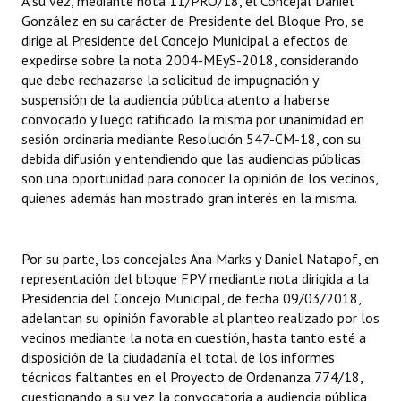
A su vez, mediante nota 11/PRO/18, el Concejal Daniel
Huéspedes de Honor - Registro
González en su carácter de Presidente del Bloque Pro, se
dirige al Presidente del Concejo Municipal a efectos de
Antiguos Pobladores - Registro
expedirse sobre la nota 2004-MEyS-2018, considerando
que debe rechazarse la solicitud de impugnación y
Reconocimientos - Registro
suspensión de la audiencia pública atento a haberse
convocado y luego ratificado la misma por unanimidad en
Bariloche, Municipio intercultural
sesión ordinaria mediante Resolución 547-CM-18, con su
debida difusión y entendiendo que las audiencias públicas
Entrega de distinciones
son una oportunidad para conocer la opinión de los vecinos,
quienes además han mostrado gran interés en la misma.
REFORMA DE LA CARTA ORGÁNICA
Por su parte, los concejales Ana Marks y Daniel Natapof, en
representación del bloque FPV mediante nota dirigida a la
Presidencia del Concejo Municipal, de fecha 09/03/2018,
adelantan su opinión favorable al planteo realizado por los
vecinos mediante la nota en cuestión, hasta tanto esté a
disposición de la ciudadanía el total de los informes
técnicos faltantes en el Proyecto de Ordenanza 774/18,
cuestionando a su vez la convocatoria a audiencia pública