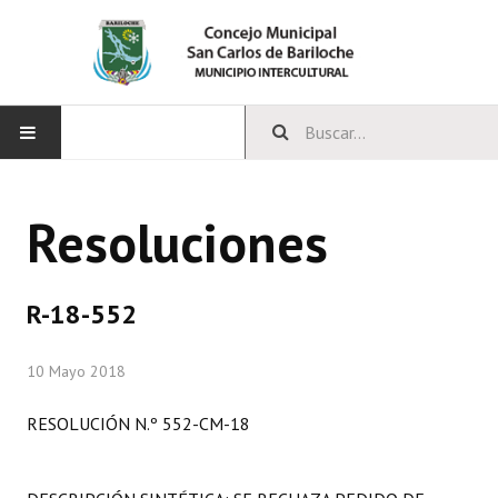
INICIO
Resoluciones
CONCEJO
Bloques Políticos
R-18-552
Integrantes del Concejo
10 Mayo 2018
Comisiones Permanentes
RESOLUCIÓN N.º 552-CM-18
Comisiones Especiales
Concejales Mandato Cumplido