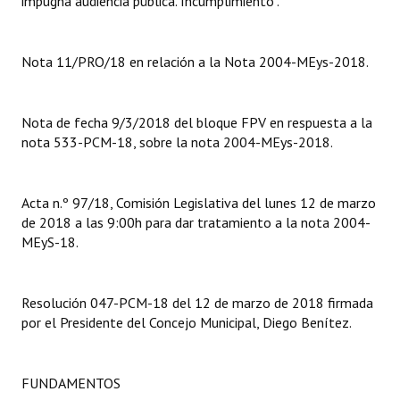
impugna audiencia pública. Incumplimiento”.
Dictámenes Asesoría Letrada
Nota 11/PRO/18 en relación a la Nota 2004-MEys-2018.
Actas de Sesión
Informes de Unidad Coordinadora
Nota de fecha 9/3/2018 del bloque FPV en respuesta a la
nota 533-PCM-18, sobre la nota 2004-MEys-2018.
Ejecución Presupuestaria
Actas de Audiencias Públicas
Acta n.º 97/18, Comisión Legislativa del lunes 12 de marzo
de 2018 a las 9:00h para dar tratamiento a la nota 2004-
NORMATIVA
MEyS-18.
Comunicaciones
Declaraciones
Resolución 047-PCM-18 del 12 de marzo de 2018 firmada
por el Presidente del Concejo Municipal, Diego Benítez.
Resoluciones
Resoluciones de Presidencia
FUNDAMENTOS