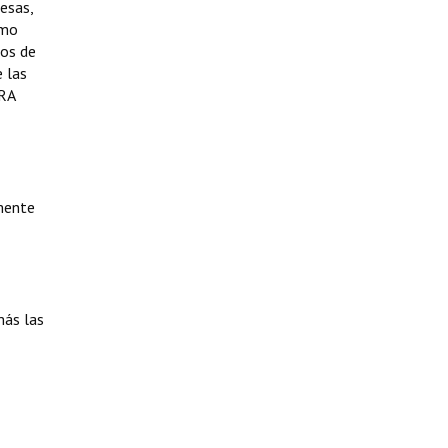
esas,
smo
pos de
 las
GRA
emente
más las