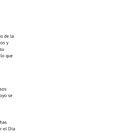
s de la
os y
 su
 lo que
usos
poyo se
chas
r el Día