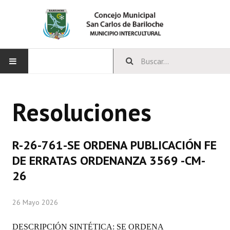
INICIO
Resoluciones
CONCEJO
Bloques Políticos
R-26-761-SE ORDENA PUBLICACIÓN FE
Integrantes del Concejo
DE ERRATAS ORDENANZA 3569 -CM-
26
Comisiones Permanentes
Comisiones Especiales
26 Mayo 2026
Concejales Mandato Cumplido
DESCRIPCIÓN SINTÉTICA: SE ORDENA