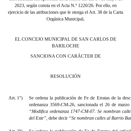
INSTITUCIONAL
2023, según consta en el Acta N.º 1220/26. Por ello, en
ejercicio de las atribuciones que le otorga el Art. 38 de la Carta
Antiguos Pobladores
Orgánica Municipal,
Noticias Destacadas
EL CONCEJO MUNICIPAL DE SAN CARLOS DE
Registros y Distinciones
BARILOCHE
Datos Históricos
SANCIONA CON CARÁCTER DE
Premio al Mérito - Registro
RESOLUCIÓN
Audiencias Públicas - Registro
Mujeres que Dejaron Huellas - Registro
Art. 1°)
Se ordena la publicación de Fe de Erratas de la descr
Periodistas Decanos - Registro
ordenanza 3569-CM-26, sancionada el 26 de marzo 
“Modifica ordenanza 1747-CM-07. Se nombran calles
Ciudadano Ilustre - Registro
del Este”,
debe decir
“Se nombran calles al Barrio Bar
Banca del Vecino - Registro