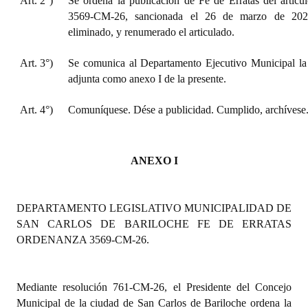
Art. 2°)
Se ordena la publicación de Fe de Erratas del artícu
Huéspedes de Honor - Registro
3569-CM-26, sancionada el 26 de marzo de 2026
eliminado, y renumerado el articulado.
Antiguos Pobladores - Registro
Art. 3°)
Se comunica al Departamento Ejecutivo Municipal la
Reconocimientos - Registro
adjunta como anexo I de la presente.
Bariloche, Municipio intercultural
Art. 4°)
Comuníquese. Dése a publicidad. Cumplido, archívese
Entrega de distinciones
REFORMA DE LA CARTA ORGÁNICA
ANEXO I
DEPARTAMENTO LEGISLATIVO MUNICIPALIDAD DE
SAN CARLOS DE BARILOCHE FE DE ERRATAS
ORDENANZA 3569-CM-26.
Mediante resolución 761-CM-26, el Presidente del Concejo
Municipal de la ciudad de San Carlos de Bariloche ordena la