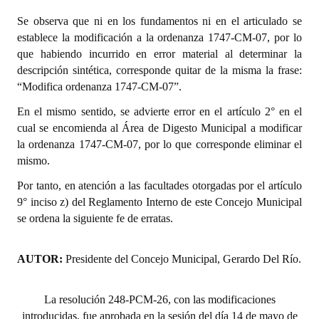
Se observa que ni en los fundamentos ni en el articulado se
Dictámenes Asesoría Letrada
establece la modificación a la ordenanza 1747-CM-07, por lo
que habiendo incurrido en error material al determinar la
Actas de Sesión
descripción sintética, corresponde quitar de la misma la frase:
“Modifica ordenanza 1747-CM-07”.
Informes de Unidad Coordinadora
En el mismo sentido, se advierte error en el artículo 2° en el
Ejecución Presupuestaria
cual se encomienda al Área de Digesto Municipal a modificar
la ordenanza 1747-CM-07, por lo que corresponde eliminar el
Actas de Audiencias Públicas
mismo.
NORMATIVA
Por tanto, en atención a las facultades otorgadas por el artículo
9° inciso z) del Reglamento Interno de este Concejo Municipal
Comunicaciones
se ordena la siguiente fe de erratas.
Declaraciones
AUTOR:
Presidente del Concejo Municipal, Gerardo Del Río.
Resoluciones
Resoluciones de Presidencia
La resolución 248-PCM-26, con las modificaciones
introducidas, fue aprobada en la sesión del día 14 de mayo de