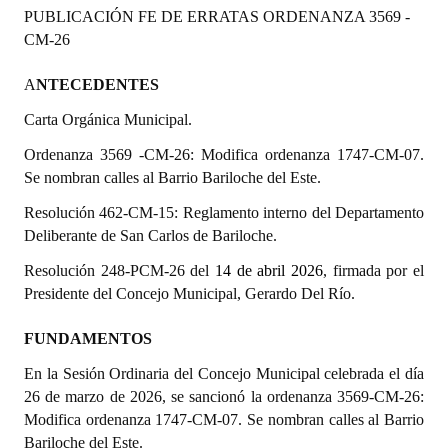
PUBLICACIÓN FE DE ERRATAS ORDENANZA 3569 -
Programas
CM-26
LEGISLACIÓN
A
NTECEDENTES
Constitución Nacional
Carta Orgánica Municipal.
Constitución Provincial
Ordenanza 3569 -CM-26: Modifica ordenanza 1747-CM-07.
Se nombran calles al Barrio Bariloche del Este.
Carta Orgánica 2007
Resolución 462-CM-15: Reglamento interno del Departamento
Reglamento Interno
Deliberante de San Carlos de Bariloche.
Resolución 248-PCM-26 del
14 de abril 2026
, firmada por el
Digesto
Presidente del Concejo Municipal, Gerardo Del Río.
Organigrama
FUNDAMENTOS
DOCUMENTOS
En la Sesión Ordinaria del Concejo Municipal celebrada el día
26 de marzo de 2026, se sancionó la ordenanza 3569-CM-26:
Informes de Gestión
Modifica ordenanza 1747-CM-07. Se nombran calles al Barrio
Bariloche del Este.
Proyectos Presentados