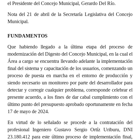
el Presidente del Concejo Municipal, Gerardo Del Río.
Dictámenes Asesoría Letrada
Nota del 21 de abril de la Secretaría Legislativa del Concejo
Municipal.
Actas de Sesión
FUNDAMENTOS
Informes de Unidad Coordinadora
Que habiendo llegado a la última etapa del proceso de
Ejecución Presupuestaria
modernización del Digesto del Concejo Municipal, en la cual el
Área a cargo se encuentra llevando adelante la implementación
Actas de Audiencias Públicas
final del sistema y capacitación de los usuarios, comenzando un
proceso de puesta en marcha en el entorno de producción y
NORMATIVA
siendo necesario un monitoreo por parte del desarrollador para
detectar y corregir cualquier problema, corresponde celebrar el
Comunicaciones
presente acuerdo, a los fines de dar cabal cumplimiento con el
último punto del presupuesto aprobado oportunamente en fecha
Declaraciones
17 de mayo de 2024.
Resoluciones
En virtud de lo señalado se procede a la contratación del
profesional Ingeniero Gustavo Sergio Ortíz Uriburu, DNI
Resoluciones de Presidencia
23.180.412 para este último proceso de implementación final,