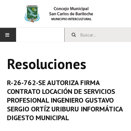
INICIO
Resoluciones
CONCEJO
Bloques Políticos
R-26-762-SE AUTORIZA FIRMA
Integrantes del Concejo
CONTRATO LOCACIÓN DE SERVICIOS
PROFESIONAL INGENIERO GUSTAVO
Comisiones Permanentes
SERGIO ORTÍZ URIBURU INFORMÁTICA
Comisiones Especiales
DIGESTO MUNICIPAL
Concejales Mandato Cumplido