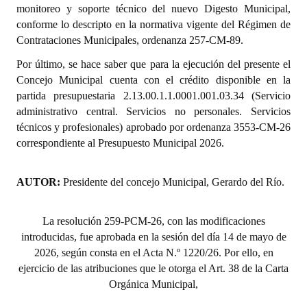
monitoreo y soporte técnico del nuevo Digesto Municipal,
INSTITUCIONAL
conforme lo descripto en la normativa vigente del Régimen de
Contrataciones Municipales, ordenanza 257-CM-89.
Antiguos Pobladores
Por último, se hace saber que para la ejecución del presente el
Noticias Destacadas
Concejo Municipal cuenta con el crédito disponible en la
partida presupuestaria 2.13.00.1.1.0001.001.03.34 (Servicio
Registros y Distinciones
administrativo central. Servicios no personales. Servicios
Datos Históricos
técnicos y profesionales) aprobado por ordenanza 3553-CM-26
correspondiente al Presupuesto Municipal 2026.
Premio al Mérito - Registro
Audiencias Públicas - Registro
AUTOR:
Presidente del concejo Municipal, Gerardo del Río.
Mujeres que Dejaron Huellas - Registro
La resolución 259-PCM-26, con las modificaciones
Periodistas Decanos - Registro
introducidas, fue aprobada en la sesión del día 14 de mayo de
2026, según consta en el Acta N.º 1220/26. Por ello, en
Ciudadano Ilustre - Registro
ejercicio de las atribuciones que le otorga el Art. 38 de la Carta
Orgánica Municipal,
Banca del Vecino - Registro