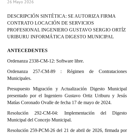
26 Mayo 2026
Programas
DESCRIPCIÓN SINTÉTICA: SE AUTORIZA FIRMA
LEGISLACIÓN
CONTRATO LOCACIÓN DE SERVICIOS
PROFESIONAL INGENIERO GUSTAVO SERGIO ORTÍZ
Constitución Nacional
URIBURU INFORMÁTICA DIGESTO MUNICIPAL
Constitución Provincial
ANTECEDENTES
Carta Orgánica 2007
Ordenanza 2338-CM-12: Software libre.
Reglamento Interno
Ordenanza 257-CM-89 : Régimen de Contrataciones
Municipales.
Digesto
Presupuesto Migración y Actualización Digesto Municipal
Organigrama
presentado por el Ingeniero Gustavo Ortiz Uriburu y Jesús
Matías Coronado Ovalle de fecha 17 de mayo de 2024.
DOCUMENTOS
Resolución 292-CM-04: Implementación del Digesto
Municipal del Concejo Municipal.
Informes de Gestión
Resolución 259-PCM-26 del
21 de abril de 2026, firmada por
Proyectos Presentados