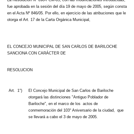
INSTITUCIONAL
fue aprobada en la sesión del día 19 de mayo de 2005, según consta
en el Acta Nº 846/05. Por ello, en ejercicio de las atribuciones que le
Antiguos Pobladores
otorga el Art. 17 de la Carta Orgánica Municipal,
Noticias Destacadas
Registros y Distinciones
EL CONCEJO MUNICIPAL DE SAN CARLOS DE BARILOCHE
SANCIONA CON CARÁCTER DE
Datos Históricos
Premio al Mérito - Registro
RESOLUCION
Audiencias Públicas - Registro
Art.
Mujeres que Dejaron Huellas - Registro
1°)
El Concejo Municipal de San Carlos de Bariloche
otorgará las distinciones "Antiguo Poblador de
Periodistas Decanos - Registro
Bariloche", en el marco de los
actos de
conmemoración del 103° Aniversario de la ciudad,
que
Ciudadano Ilustre - Registro
se llevará a cabo el 3 de mayo de 2005.
Banca del Vecino - Registro