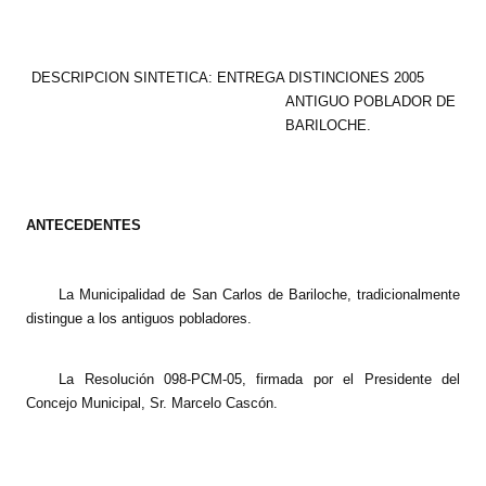
Programas
LEGISLACIÓN
DESCRIPCION SINTETICA: ENTREGA DISTINCIONES 2005
ANTIGUO POBLADOR DE
Constitución Nacional
BARILOCHE.
Constitución Provincial
Carta Orgánica 2007
ANTECEDENTES
Reglamento Interno
La Municipalidad de San Carlos de Bariloche, tradicionalmente
Digesto
distingue a los antiguos pobladores.
Organigrama
La Resolución 098-PCM-05, firmada por el Presidente del
DOCUMENTOS
Concejo Municipal, Sr. Marcelo Cascón.
Informes de Gestión
Proyectos Presentados