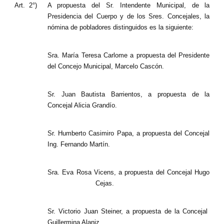
Art.
2°)
A propuesta del Sr. Intendente Municipal, de la
Huéspedes de Honor - Registro
Presidencia del Cuerpo y de los Sres. Concejales, la
nómina de pobladores distinguidos es la siguiente:
Antiguos Pobladores - Registro
Reconocimientos - Registro
Sra. María Teresa Carlome a propuesta del Presidente
del Concejo Municipal, Marcelo Cascón.
Bariloche, Municipio intercultural
Entrega de distinciones
Sr. Juan Bautista Barrientos, a propuesta de la
Concejal Alicia Grandío.
REFORMA DE LA CARTA ORGÁNICA
Sr. Humberto Casimiro Papa, a propuesta del Concejal
Ing. Fernando Martín.
Sra. Eva Rosa Vicens, a propuesta del Concejal Hugo
Cejas.
Sr. Victorio Juan Steiner, a propuesta de la Concejal
Guillermina Alaniz.