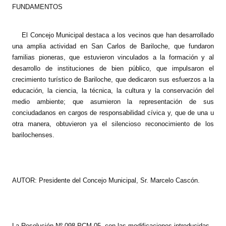
FUNDAMENTOS
Dictámenes Asesoría Letrada
El Concejo Municipal destaca a los vecinos que han desarrollado
Actas de Sesión
una amplia actividad en San Carlos de Bariloche, que fundaron
familias pioneras, que estuvieron vinculados a la formación y al
Informes de Unidad Coordinadora
desarrollo de instituciones de bien público, que impulsaron el
crecimiento turístico de Bariloche, que dedicaron sus esfuerzos a la
Ejecución Presupuestaria
educación, la ciencia, la técnica, la cultura y la conservación del
medio ambiente; que asumieron la representación de sus
Actas de Audiencias Públicas
conciudadanos en cargos de responsabilidad cívica y, que de una u
otra manera, obtuvieron ya el silencioso reconocimiento de los
NORMATIVA
barilochenses.
Comunicaciones
Declaraciones
AUTOR: Presidente del Concejo Municipal, Sr. Marcelo Cascón.
Resoluciones
Resoluciones de Presidencia
La Resolución Nº 098-PCM-05, con las modificaciones introducidas,