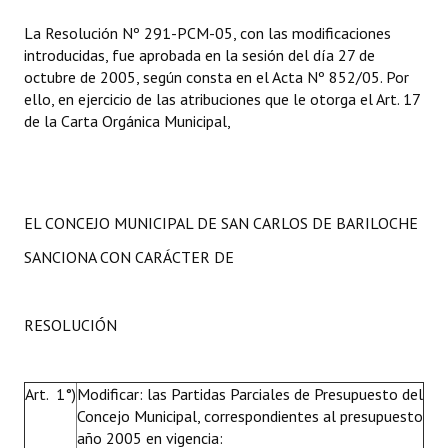
INSTITUCIONAL
La Resolución Nº 291-PCM-05, con las modificaciones
introducidas, fue aprobada en la sesión del día 27 de
Antiguos Pobladores
octubre de 2005, según consta en el Acta Nº 852/05. Por
ello, en ejercicio de las atribuciones que le otorga el Art. 17
Noticias Destacadas
de la Carta Orgánica Municipal,
Registros y Distinciones
Datos Históricos
EL CONCEJO MUNICIPAL DE SAN CARLOS DE BARILOCHE
Premio al Mérito - Registro
SANCIONA CON CARÁCTER DE
Audiencias Públicas - Registro
Mujeres que Dejaron Huellas - Registro
RESOLUCIÓN
Periodistas Decanos - Registro
Ciudadano Ilustre - Registro
Art. 1°)
Modificar: las Partidas Parciales de Presupuesto del
Concejo Municipal, correspondientes al presupuesto
Banca del Vecino - Registro
año 2005 en vigencia: