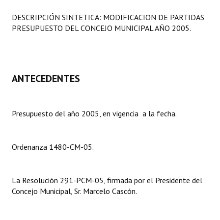
Programas
DESCRIPCIÓN SINTETICA: MODIFICACION DE PARTIDAS
PRESUPUESTO DEL CONCEJO MUNICIPAL AÑO 2005.
LEGISLACIÓN
Constitución Nacional
Constitución Provincial
ANTECEDENTES
Carta Orgánica 2007
Presupuesto del año 2005, en vigencia a la fecha.
Reglamento Interno
Digesto
Ordenanza 1480-CM-05.
Organigrama
DOCUMENTOS
La Resolución 291-PCM-05, firmada por el Presidente del
Concejo Municipal, Sr. Marcelo Cascón.
Informes de Gestión
Proyectos Presentados