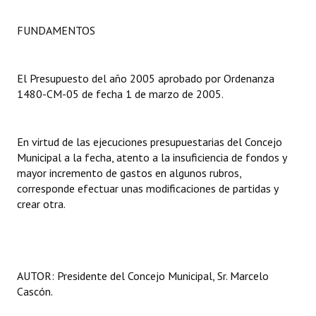
Dictámenes Asesoría Letrada
FUNDAMENTOS
Actas de Sesión
El Presupuesto del año 2005 aprobado por Ordenanza
Informes de Unidad Coordinadora
1480-CM-05 de fecha 1 de marzo de 2005.
Ejecución Presupuestaria
En virtud de las ejecuciones presupuestarias del Concejo
Actas de Audiencias Públicas
Municipal a la fecha, atento a la insuficiencia de fondos y
mayor incremento de gastos en algunos rubros,
NORMATIVA
corresponde efectuar unas modificaciones de partidas y
crear otra.
Comunicaciones
Declaraciones
Resoluciones
AUTOR: Presidente del Concejo Municipal, Sr. Marcelo
Cascón.
Resoluciones de Presidencia