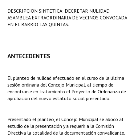
Programas
DESCRIPCION SINTETICA: DECRETAR NULIDAD
ASAMBLEA EXTRAORDINARIA DE VECINOS CONVOCADA
LEGISLACIÓN
EN EL BARRIO LAS QUINTAS.
Constitución Nacional
Constitución Provincial
ANTECEDENTES
Carta Orgánica 2007
Reglamento Interno
El planteo de nulidad efectuado en el curso de la última
sesión ordinaria del Concejo Municipal, al tiempo de
Digesto
encontrarse en tratamiento el Proyecto de Ordenanza de
Organigrama
aprobación del nuevo estatuto social presentado.
DOCUMENTOS
Presentado el planteo, el Concejo Municipal se abocó al
Informes de Gestión
estudio de la presentación y a requerir a la Comisión
Directiva la totalidad de la documentación convalidante.
Proyectos Presentados