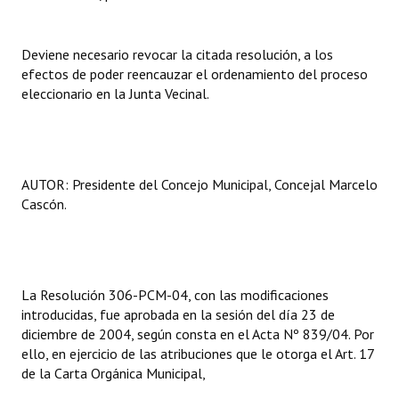
Huéspedes de Honor - Registro
Deviene necesario revocar la citada resolución, a los
Antiguos Pobladores - Registro
efectos de poder reencauzar el ordenamiento del proceso
Reconocimientos - Registro
eleccionario en la Junta Vecinal.
Bariloche, Municipio intercultural
Entrega de distinciones
AUTOR: Presidente del Concejo Municipal, Concejal Marcelo
REFORMA DE LA CARTA ORGÁNICA
Cascón.
La Resolución 306-PCM-04, con las modificaciones
introducidas, fue aprobada en la sesión del día 23 de
diciembre de 2004, según consta en el Acta Nº 839/04. Por
ello, en ejercicio de las atribuciones que le otorga el Art. 17
de la Carta Orgánica Municipal,