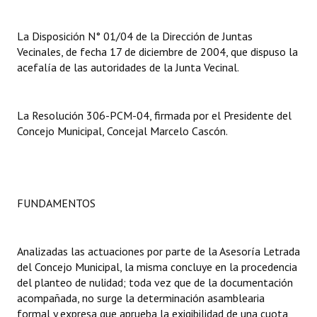
Dictámenes Asesoría Letrada
La Disposición N° 01/04 de la Dirección de Juntas
Vecinales, de fecha 17 de diciembre de 2004, que dispuso la
Actas de Sesión
acefalía de las autoridades de la Junta Vecinal.
Informes de Unidad Coordinadora
La Resolución 306-PCM-04, firmada por el Presidente del
Ejecución Presupuestaria
Concejo Municipal, Concejal Marcelo Cascón.
Actas de Audiencias Públicas
NORMATIVA
FUNDAMENTOS
Comunicaciones
Declaraciones
Analizadas las actuaciones por parte de la Asesoría Letrada
del Concejo Municipal, la misma concluye en la procedencia
Resoluciones
del planteo de nulidad; toda vez que de la documentación
Resoluciones de Presidencia
acompañada, no surge la determinación asamblearia
formal y expresa que aprueba la exigibilidad de una cuota