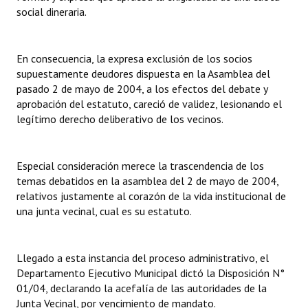
INSTITUCIONAL
social dineraria.
Antiguos Pobladores
En consecuencia, la expresa exclusión de los socios
Noticias Destacadas
supuestamente deudores dispuesta en la Asamblea del
pasado 2 de mayo de 2004, a los efectos del debate y
Registros y Distinciones
aprobación del estatuto, careció de validez, lesionando el
legítimo derecho deliberativo de los vecinos.
Datos Históricos
Premio al Mérito - Registro
Especial consideración merece la trascendencia de los
temas debatidos en la asamblea del 2 de mayo de 2004,
Audiencias Públicas - Registro
relativos justamente al corazón de la vida institucional de
Mujeres que Dejaron Huellas - Registro
una junta vecinal, cual es su estatuto.
Periodistas Decanos - Registro
Llegado a esta instancia del proceso administrativo, el
Ciudadano Ilustre - Registro
Departamento Ejecutivo Municipal dictó la Disposición N°
01/04, declarando la acefalía de las autoridades de la
Banca del Vecino - Registro
Junta Vecinal, por vencimiento de mandato.