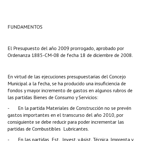
Dictámenes Asesoría Letrada
Actas de Sesión
FUNDAMENTOS
Informes de Unidad Coordinadora
El Presupuesto del año 2009 prorrogado, aprobado por
Ejecución Presupuestaria
Ordenanza 1885-CM-08 de fecha 18 de diciembre de 2008.
Actas de Audiencias Públicas
En virtud de las ejecuciones presupuestarias del Concejo
NORMATIVA
Municipal a la fecha, se ha producido una insuficiencia de
fondos y mayor incremento de gastos en algunos rubros de
Comunicaciones
las partidas Bienes de Consumo y Servicios:
Declaraciones
- En la partida Materiales de Construcción no se prevén
gastos importantes en el transcurso del año 2010, por
Resoluciones
consiguiente se debe reducir para poder incrementar las
partidas de Combustibles  Lubricantes.
Resoluciones de Presidencia
- En las partidas Est., Invest. y Asist. Técnica, Imprenta y