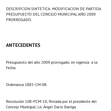
Programas
DESCRIPCION SINTETICA: MODIFICACION DE PARTIDA
PRESUPUESTO DEL CONCEJO MUNICIPAL AÑO 2009
LEGISLACIÓN
PRORROGADO.
Constitución Nacional
Constitución Provincial
ANTECEDENTES
Carta Orgánica 2007
Reglamento Interno
Presupuesto del año 2009 prorrogado, en vigencia a la
fecha.
Digesto
Organigrama
Ordenanza 1885-CM-08.
DOCUMENTOS
Informes de Gestión
Resolución 108-PCM-10, firmada por el presidente del
Concejo Municipal, Lic. Ángel Darío Barriga.
Proyectos Presentados