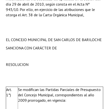
día 29 de abril de 2010, según consta en el Acta Nº
Huéspedes de Honor - Registro
943/10. Por ello, en ejercicio de las atribuciones que le
otorga el Art. 38 de la Carta Orgánica Municipal,
Antiguos Pobladores - Registro
Reconocimientos - Registro
Bariloche, Municipio intercultural
EL CONCEJO MUNICIPAL DE SAN CARLOS DE BARILOCHE
Entrega de distinciones
SANCIONA CON CARÁCTER DE
REFORMA DE LA CARTA ORGÁNICA
RESOLUCION
Art.
Se modifican las Partidas Parciales de Presupuesto
1°)
del Concejo Municipal, correspondientes al año
2009 prorrogado, en vigencia: