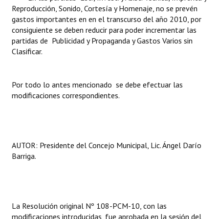
INSTITUCIONAL
Reproducción, Sonido, Cortesía y Homenaje, no se prevén
gastos importantes en en el transcurso del año 2010, por
Antiguos Pobladores
consiguiente se deben reducir para poder incrementar las
partidas de Publicidad y Propaganda y Gastos Varios sin
Noticias Destacadas
Clasificar.
Registros y Distinciones
Por todo lo antes mencionado se debe efectuar las
Datos Históricos
modificaciones correspondientes.
Premio al Mérito - Registro
Audiencias Públicas - Registro
AUTOR: Presidente del Concejo Municipal, Lic. Ángel Darío
Mujeres que Dejaron Huellas - Registro
Barriga.
Periodistas Decanos - Registro
Ciudadano Ilustre - Registro
La Resolución original Nº 108-PCM-10, con las
Banca del Vecino - Registro
modificaciones introducidas, fue aprobada en la sesión del