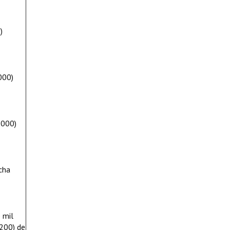
)
000)
.000)
cha
 mil
.200) de