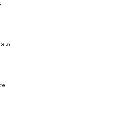
o.
sos un
cha