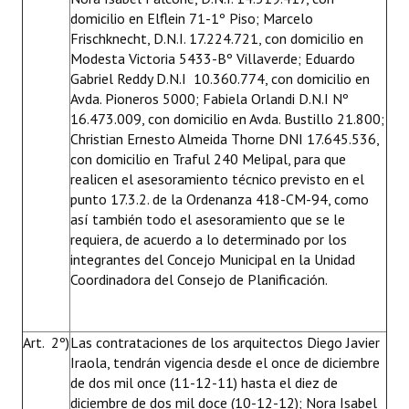
domicilio en Elflein 71-1º Piso; Marcelo
Frischknecht, D.N.I. 17.224.721, con domicilio en
Modesta Victoria 5433-Bº Villaverde; Eduardo
Gabriel Reddy D.N.I 10.360.774, con domicilio en
Avda. Pioneros 5000; Fabiela Orlandi D.N.I Nº
16.473.009, con domicilio en Avda. Bustillo 21.800;
Christian Ernesto Almeida Thorne DNI 17.645.536,
con domicilio en Traful 240 Melipal, para que
realicen el asesoramiento técnico previsto en el
punto 17.3.2. de la Ordenanza 418-CM-94, como
así también todo el asesoramiento que se le
requiera, de acuerdo a lo determinado por los
integrantes del Concejo Municipal en la Unidad
Coordinadora del Consejo de Planificación.
Art. 2º)
Las contrataciones de los arquitectos Diego Javier
Iraola, tendrán vigencia desde el once de diciembre
de dos mil once (11-12-11) hasta el diez de
diciembre de dos mil doce (10-12-12); Nora Isabel