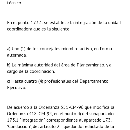
técnico.
INSTITUCIONAL
Antiguos Pobladores
En el punto 17.3.1. se establece la integración de la unidad
coordinadora que es la siguiente:
Noticias Destacadas
Registros y Distinciones
a) Uno (1) de los concejales miembro activo, en forma
Datos Históricos
alternada.
b) La máxima autoridad del área de Planeamiento, y a
Premio al Mérito - Registro
cargo de la coordinación.
Audiencias Públicas - Registro
c) Hasta cuatro (4) profesionales del Departamento
Ejecutivo.
Mujeres que Dejaron Huellas - Registro
Periodistas Decanos - Registro
De acuerdo a la Ordenanza 551-CM-96 que modifica la
Ciudadano Ilustre - Registro
Ordenanza 418-CM-94, en el punto d) del subapartado
17.3.1. "Integración", correspondiente al apartado 17.3.
Banca del Vecino - Registro
"Conducción", del artículo 2º, quedando redactado de la