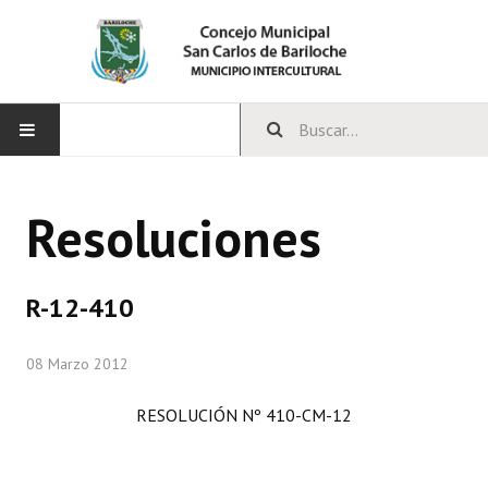
INICIO
Resoluciones
CONCEJO
Bloques Políticos
R-12-410
Integrantes del Concejo
08 Marzo 2012
Comisiones Permanentes
RESOLUCIÓN Nº 410-CM-12
Comisiones Especiales
Concejales Mandato Cumplido