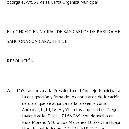
otorga el Art. 38 de la Carta Orgánica Municipal,
EL CONCEJO MUNICIPAL DE SAN CARLOS DE BARILOCHE
SANCIONA CON CARÁCTER DE
RESOLUCIÓN
Art. 1°)
Se autoriza a la Presidenta del Concejo Municipal a
la designación y firma de los contratos de locación
de obra, que se adjuntan a la presente como
Anexos I, II, III, IV, V y VI , a los arquitectos Diego
Javier Iraola, D.N.I. 17.166.069, con domicilio en
Ruiz Moreno 530 o Los Maitenes 1037-Dina Huapi;
Nora Isabel Falcone, D.N.I. 14.519.417, con