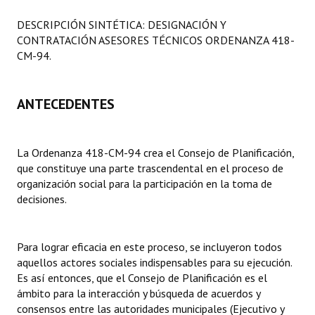
Programas
DESCRIPCIÓN SINTÉTICA: DESIGNACIÓN Y
CONTRATACIÓN ASESORES TÉCNICOS ORDENANZA 418-
LEGISLACIÓN
CM-94.
Constitución Nacional
ANTECEDENTES
Constitución Provincial
Carta Orgánica 2007
La Ordenanza 418-CM-94 crea el Consejo de Planificación,
Reglamento Interno
que constituye una parte trascendental en el proceso de
organización social para la participación en la toma de
Digesto
decisiones.
Organigrama
Para lograr eficacia en este proceso, se incluyeron todos
DOCUMENTOS
aquellos actores sociales indispensables para su ejecución.
Es así entonces, que el Consejo de Planificación es el
Informes de Gestión
ámbito para la interacción y búsqueda de acuerdos y
consensos entre las autoridades municipales (Ejecutivo y
Proyectos Presentados