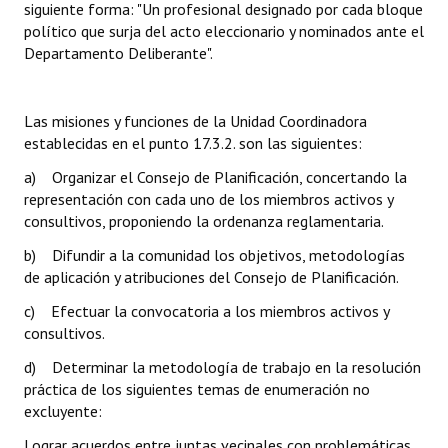
siguiente forma: "Un profesional designado por cada bloque
Huéspedes de Honor - Registro
político que surja del acto eleccionario y nominados ante el
Departamento Deliberante".
Antiguos Pobladores - Registro
Reconocimientos - Registro
Las misiones y funciones de la Unidad Coordinadora
establecidas en el punto 17.3.2. son las siguientes:
Bariloche, Municipio intercultural
a) Organizar el Consejo de Planificación, concertando la
Entrega de distinciones
representación con cada uno de los miembros activos y
consultivos, proponiendo la ordenanza reglamentaria.
REFORMA DE LA CARTA ORGÁNICA
b) Difundir a la comunidad los objetivos, metodologías
de aplicación y atribuciones del Consejo de Planificación.
c) Efectuar la convocatoria a los miembros activos y
consultivos.
d) Determinar la metodología de trabajo en la resolución
práctica de los siguientes temas de enumeración no
excluyente:
Lograr acuerdos entre juntas vecinales con problemáticas