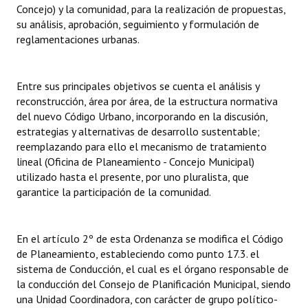
Concejo) y la comunidad, para la realización de propuestas,
su análisis, aprobación, seguimiento y formulación de
Dictámenes Asesoría Letrada
reglamentaciones urbanas.
Actas de Sesión
Informes de Unidad Coordinadora
Entre sus principales objetivos se cuenta el análisis y
reconstrucción, área por área, de la estructura normativa
Ejecución Presupuestaria
del nuevo Código Urbano, incorporando en la discusión,
estrategias y alternativas de desarrollo sustentable;
Actas de Audiencias Públicas
reemplazando para ello el mecanismo de tratamiento
lineal (Oficina de Planeamiento - Concejo Municipal)
NORMATIVA
utilizado hasta el presente, por uno pluralista, que
garantice la participación de la comunidad.
Comunicaciones
Declaraciones
En el artículo 2º de esta Ordenanza se modifica el Código
de Planeamiento, estableciendo como punto 17.3. el
Resoluciones
sistema de Conducción, el cual es el órgano responsable de
la conducción del Consejo de Planificación Municipal, siendo
Resoluciones de Presidencia
una Unidad Coordinadora, con carácter de grupo político-