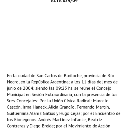
ACTA 829/04
Programas
LEGISLACIÓN
Constitución Nacional
Constitución Provincial
Carta Orgánica 2007
Reglamento Interno
En la ciudad de San Carlos de Bariloche, provincia de Río
Digesto
Negro, en la República Argentina; a los 11 días del mes de
junio de 2004; siendo las 09:25 hs. se reúne el Concejo
Organigrama
Municipal en Sesión Extraordinaria, con la presencia de los
Sres. Concejales: Por la Unión Cívica Radical: Marcelo
DOCUMENTOS
Cascón, Irma Haneck, Alicia Grandío, Fernando Martín,
Guillermina Alaníz Gatius y Hugo Cejas; por el Encuentro de
Informes de Gestión
los Rionegrinos: Andrés Martínez Infante, Beatríz
Contreras y Diego Breide; por el Movimiento de Acción
Proyectos Presentados