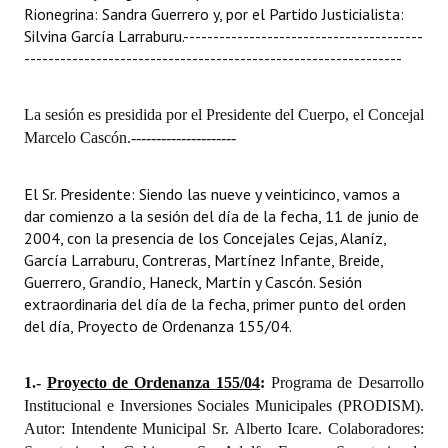
Rionegrina: Sandra Guerrero y, por el Partido Justicialista:
Silvina García Larraburu.
----------------------------------------
Dictámenes Asesoría Letrada
---------------------------------------------------------------
Actas de Sesión
La sesión es presidida por el Presidente del Cuerpo, el Concejal
Informes de Unidad Coordinadora
Marcelo Cascón.
---------------------
Ejecución Presupuestaria
El Sr. Presidente: Siendo las nueve y veinticinco, vamos a
Actas de Audiencias Públicas
dar comienzo a la sesión del día de la fecha, 11 de junio de
2004, con la presencia de los Concejales Cejas, Alaníz,
NORMATIVA
García Larraburu, Contreras, Martínez Infante, Breide,
Guerrero, Grandío, Haneck, Martín y Cascón. Sesión
Comunicaciones
extraordinaria del día de la fecha, primer punto del orden
del día, Proyecto de Ordenanza 155/04.
Declaraciones
Resoluciones
1.-
Proyecto de Ordenanza 155/04
:
Programa de Desarrollo
Institucional e Inversiones Sociales Municipales (PRODISM).
Resoluciones de Presidencia
Autor: Intendente Municipal Sr. Alberto Icare. Colaboradores: