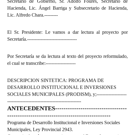
Secretario de Gobierno, Sr. Adolfo Foures, Secretario de
INSTITUCIONAL
Hacienda, Lic. Ángel Barriga y Subsecretario de Hacienda,
Lic. Alfredo Chara.
---------
Antiguos Pobladores
Noticias Destacadas
El Sr. Presidente: Le vamos a dar lectura al proyecto por
Secretaría.
---------------------------------
Registros y Distinciones
Datos Históricos
Por Secretaría se da lectura al texto del proyecto reformulado,
el cual se transcribe:
--------------------
Premio al Mérito - Registro
Audiencias Públicas - Registro
DESCRIPCION SINTETICA: PROGRAMA DE
DESARROLLO INSTITUCIONAL E INVERSIONES
Mujeres que Dejaron Huellas - Registro
SOCIALES MUNICIPALES (PRODISM), y;
--------------------
-------------------------------------------------
Periodistas Decanos - Registro
ANTECEDENTES
----------------------------------
-------------------------------------------------
Ciudadano Ilustre - Registro
Programa de Desarrollo Institucional e Inversiones Sociales
Banca del Vecino - Registro
Municipales, Ley Provincial 2943.