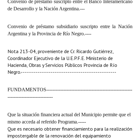
Convenio de préstamo suscripto entre el Banco Interamericano
Huéspedes de Honor - Registro
de Desarrollo y la Nación Argentina.
---
Antiguos Pobladores - Registro
Convenio de préstamo subsidiario suscripto entre la Nación
Reconocimientos - Registro
Argentina y la Provincia de Río Negro.
----
Bariloche, Municipio intercultural
Nota 213-04, proveniente de Cr. Ricardo Gutiérrez,
Entrega de distinciones
Coordinador Ejecutivo de la U.E.P.F.E. Ministerio de
Hacienda, Obras y Servicios Públicos Provincia de Río
REFORMA DE LA CARTA ORGÁNICA
Negro.
---------------------------------------------------
FUNDAMENTOS
-------------------------------------------------------
-----------------------------
Que la situación financiera actual del Municipio permite que el
mismo acceda al referido Programa.
-----
Que es necesario obtener financiamiento para la realización
impostergable de la renovación del equipamiento