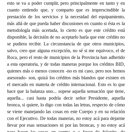
esto se va a poder cumplir, pero principalmente en tanto y en
cuanto entiendo que, y comparto que es imprescindible la
prestación de los servicios y la necesidad del equipamiento,
más allá de que pueda haber discusiones en cuanto si ésta es la
metodología más acertada, lo cierto es que este crédito está
disponible, la decisión de no aceptarlo haría que este crédito no
se pudiera recibir. La circunstancia de que otros municipios,
salvo, creo que alguna excepción, no sé si me equivoco, el de
Roca, pero el resto de municipios de la Provincia han adherido
a esta operatoria, y de todas maneras porque los créditos BID,
quienes más o menos conocen -no es mi caso, pero nos hemos
asesorado- son, quizá los créditos más blandos que existen en
el mercado en materia de crédito internacional. Esto es lo que
hace que la balanza uno... sopese aquella sensación que tiene,
aquella... casi hasta podría decir señor Presidente, aquella
bronca, si quiere, lo digo con todas las letras, respecto de cómo
se viene manejando las cosas en este Cuerpo y en su relación
con el Ejecutivo. De todas maneras, no estoy acá para dejarme
llevar por esas sensaciones ni por las broncas, y no estoy acá
para hacer las cosas en contra o a favor de fulanito, de