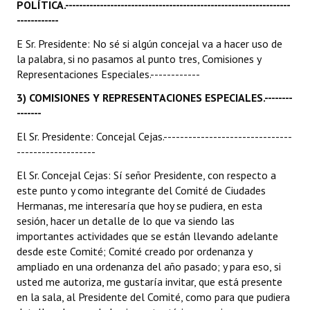
POLÍTICA.-----------------------------------------------------------------
Huéspedes de Honor - Registro
------------
Antiguos Pobladores - Registro
E Sr. Presidente: No sé si algún concejal va a hacer uso de
la palabra, si no pasamos al punto tres, Comisiones y
Reconocimientos - Registro
Representaciones Especiales.------------
3) COMISIONES Y REPRESENTACIONES ESPECIALES.--------
Bariloche, Municipio intercultural
-------
Entrega de distinciones
El Sr. Presidente: Concejal Cejas.-------------------------------
-------------------
REFORMA DE LA CARTA ORGÁNICA
El Sr. Concejal Cejas: Sí señor Presidente, con respecto a
este punto y como integrante del Comité de Ciudades
Hermanas, me interesaría que hoy se pudiera, en esta
sesión, hacer un detalle de lo que va siendo las
importantes actividades que se están llevando adelante
desde este Comité; Comité creado por ordenanza y
ampliado en una ordenanza del año pasado; y para eso, si
usted me autoriza, me gustaría invitar, que está presente
en la sala, al Presidente del Comité, como para que pudiera