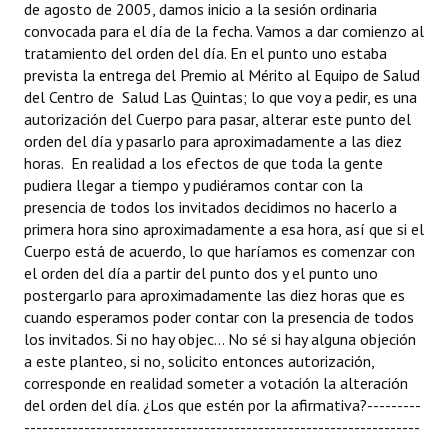
de agosto de 2005, damos inicio a la sesión ordinaria
convocada para el día de la fecha. Vamos a dar comienzo al
Dictámenes Asesoría Letrada
tratamiento del orden del día. En el punto uno estaba
prevista la entrega del Premio al Mérito al Equipo de Salud
Actas de Sesión
del Centro de Salud Las Quintas; lo que voy a pedir, es una
autorización del Cuerpo para pasar, alterar este punto del
Informes de Unidad Coordinadora
orden del día y pasarlo para aproximadamente a las diez
horas. En realidad a los efectos de que toda la gente
Ejecución Presupuestaria
pudiera llegar a tiempo y pudiéramos contar con la
Actas de Audiencias Públicas
presencia de todos los invitados decidimos no hacerlo a
primera hora sino aproximadamente a esa hora, así que si el
NORMATIVA
Cuerpo está de acuerdo, lo que haríamos es comenzar con
el orden del día a partir del punto dos y el punto uno
postergarlo para aproximadamente las diez horas que es
Comunicaciones
cuando esperamos poder contar con la presencia de todos
Declaraciones
los invitados. Si no hay objec... No sé si hay alguna objeción
a este planteo, si no, solicito entonces autorización,
Resoluciones
corresponde en realidad someter a votación la alteración
del orden del día. ¿Los que estén por la afirmativa?---------
Resoluciones de Presidencia
------------------------------------------------------------------