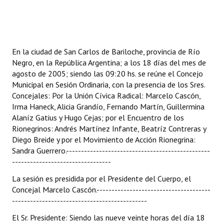
Programas
LEGISLACIÓN
En la ciudad de San Carlos de Bariloche, provincia de Río
Constitución Nacional
Negro, en la República Argentina; a los 18 días del mes de
agosto de 2005; siendo las 09:20 hs. se reúne el Concejo
Constitución Provincial
Municipal en Sesión Ordinaria, con la presencia de los Sres.
Concejales: Por la Unión Cívica Radical: Marcelo Cascón,
Carta Orgánica 2007
Irma Haneck, Alicia Grandío, Fernando Martín, Guillermina
Alaníz Gatius y Hugo Cejas; por el Encuentro de los
Reglamento Interno
Rionegrinos: Andrés Martínez Infante, Beatríz Contreras y
Digesto
Diego Breide y por el Movimiento de Acción Rionegrina:
Sandra Guerrero.------------------------------------------------
Organigrama
---------------------------------
La sesión es presidida por el Presidente del Cuerpo, el
DOCUMENTOS
Concejal Marcelo Cascón.--------------------------------------
---------------------------------------------
Informes de Gestión
El Sr. Presidente: Siendo las nueve veinte horas del día 18
Proyectos Presentados