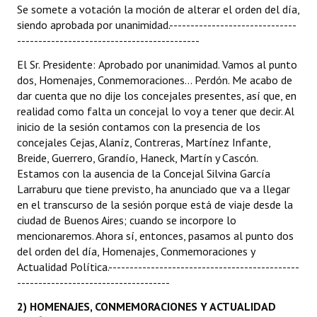
Se somete a votación la moción de alterar el orden del día,
INSTITUCIONAL
siendo aprobada por unanimidad.------------------------------
-------------------------------------------
Antiguos Pobladores
El Sr. Presidente: Aprobado por unanimidad. Vamos al punto
Noticias Destacadas
dos, Homenajes, Conmemoraciones... Perdón. Me acabo de
dar cuenta que no dije los concejales presentes, así que, en
Registros y Distinciones
realidad como falta un concejal lo voy a tener que decir. Al
inicio de la sesión contamos con la presencia de los
Datos Históricos
concejales Cejas, Alaníz, Contreras, Martínez Infante,
Breide, Guerrero, Grandío, Haneck, Martín y Cascón.
Premio al Mérito - Registro
Estamos con la ausencia de la Concejal Silvina García
Audiencias Públicas - Registro
Larraburu que tiene previsto, ha anunciado que va a llegar
en el transcurso de la sesión porque está de viaje desde la
Mujeres que Dejaron Huellas - Registro
ciudad de Buenos Aires; cuando se incorpore lo
mencionaremos. Ahora sí, entonces, pasamos al punto dos
Periodistas Decanos - Registro
del orden del día, Homenajes, Conmemoraciones y
Actualidad Política.---------------------------------------------
Ciudadano Ilustre - Registro
------------------------------------
Banca del Vecino - Registro
2) HOMENAJES, CONMEMORACIONES Y ACTUALIDAD