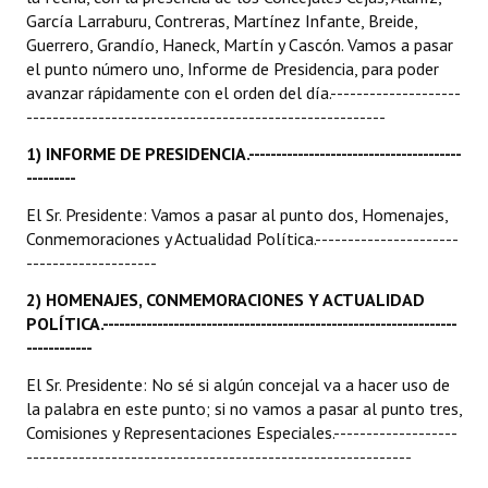
García Larraburu, Contreras, Martínez Infante, Breide,
Guerrero, Grandío, Haneck, Martín y Cascón. Vamos a pasar
Dictámenes Asesoría Letrada
el punto número uno, Informe de Presidencia, para poder
Actas de Sesión
avanzar rápidamente con el orden del día.--------------------
-------------------------------------------------------
Informes de Unidad Coordinadora
1
) INFORME DE PRESIDENCIA.---------------------------------------
---------
Ejecución Presupuestaria
El Sr. Presidente: Vamos a pasar al punto dos, Homenajes,
Actas de Audiencias Públicas
Conmemoraciones y Actualidad Política.----------------------
--------------------
NORMATIVA
2
) HOMENAJES, CONMEMORACIONES Y ACTUALIDAD
Comunicaciones
POLÍTICA.-----------------------------------------------------------------
------------
Declaraciones
El Sr. Presidente: No sé si algún concejal va a hacer uso de
la palabra en este punto; si no vamos a pasar al punto tres,
Resoluciones
Comisiones y Representaciones Especiales.-------------------
Resoluciones de Presidencia
-----------------------------------------------------------