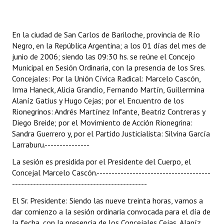
Programas
LEGISLACIÓN
En la ciudad de San Carlos de Bariloche, provincia de Río
Negro, en la República Argentina; a los 01 días del mes de
Constitución Nacional
junio de 2006; siendo las 09:30 hs. se reúne el Concejo
Municipal en Sesión Ordinaria, con la presencia de los Sres.
Constitución Provincial
Concejales: Por la Unión Cívica Radical: Marcelo Cascón,
Irma Haneck, Alicia Grandío, Fernando Martín, Guillermina
Carta Orgánica 2007
Alaníz Gatius y Hugo Cejas; por el Encuentro de los
Rionegrinos: Andrés Martínez Infante, Beatriz Contreras y
Reglamento Interno
Diego Breide; por el Movimiento de Acción Rionegrina:
Sandra Guerrero y, por el Partido Justicialista: Silvina García
Digesto
Larraburu.---------------
Organigrama
La sesión es presidida por el Presidente del Cuerpo, el
Concejal Marcelo Cascón.--------------------------------------
DOCUMENTOS
---------------------------------------------
El Sr. Presidente: Siendo las nueve treinta horas, vamos a
Informes de Gestión
dar comienzo a la sesión ordinaria convocada para el día de
la fecha, con la presencia de los Concejales Cejas, Alaníz,
Proyectos Presentados