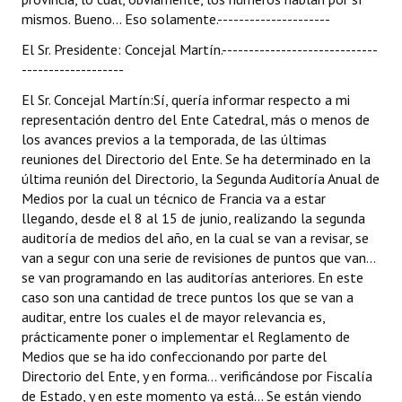
mismos. Bueno... Eso solamente.---------------------
Huéspedes de Honor - Registro
El Sr. Presidente: Concejal Martín.-----------------------------
Antiguos Pobladores - Registro
-------------------
Reconocimientos - Registro
El Sr. Concejal Martín:Sí, quería informar respecto a mi
representación dentro del Ente Catedral, más o menos de
Bariloche, Municipio intercultural
los avances previos a la temporada, de las últimas
reuniones del Directorio del Ente. Se ha determinado en la
Entrega de distinciones
última reunión del Directorio, la Segunda Auditoría Anual de
Medios por la cual un técnico de Francia va a estar
REFORMA DE LA CARTA ORGÁNICA
llegando, desde el 8 al 15 de junio, realizando la segunda
auditoría de medios del año, en la cual se van a revisar, se
van a segur con una serie de revisiones de puntos que van...
se van programando en las auditorías anteriores. En este
caso son una cantidad de trece puntos los que se van a
auditar, entre los cuales el de mayor relevancia es,
prácticamente poner o implementar el Reglamento de
Medios que se ha ido confeccionando por parte del
Directorio del Ente, y en forma... verificándose por Fiscalía
de Estado, y en este momento ya está... Se están viendo