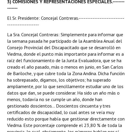
3
) COMISIONES Y REPRESENTACIONES ESPECIALES.--------
INSTITUCIONAL
-------
Antiguos Pobladores
El Sr. Presidente: Concejal Contreras.--------------------------
------------------
Noticias Destacadas
La Sra. Concejal Contreras: Simplemente para informar que
la semana pasada he participado de la Asamblea Anual del
Registros y Distinciones
Consejo Provincial del Discapacitado que se desarrolló en
Viedma, donde el punto más importante para informar es a
Datos Históricos
raíz del funcionamiento de la Junta Evaluadora, que se ha
Premio al Mérito - Registro
creado el año pasado, más o menos en junio, en San Carlos
de Bariloche, y que cubre toda la Zona Andina. Dicha función
Audiencias Públicas - Registro
ha sobrepasado, digamos, los objetivos; ha superado
ampliamente, por lo que sencillamente estudiar uno de los
Mujeres que Dejaron Huellas - Registro
datos que dan, se puede considerar. Ha sido un año más o
menos, todavía no se cumple un año, donde han
Periodistas Decanos - Registro
gestionado doscientos... Doscientos cincuenta y tres
certificados de discapacidad, lo cual antes se veía muy
Ciudadano Ilustre - Registro
reducido esto porque había que gestionar directamente con
Viedma. Este porcentaje comprende el 23,80 % de toda la
Banca del Vecino - Registro
provincia, lo cual, obviamente, los números hablan por sí