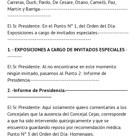
Carreras, Duch, Pardo, De Cesare, Otano, Camelli, Paz,
Martín y Barriga.------------------------------------------------
Dictámenes Asesoría Letrada
------------------------
Actas de Sesión
El Sr. Presidente: En el Punto N° 1, del Orden del Día:
Exposiciones a cargo de invitados especiales.-----------------
Informes de Unidad Coordinadora
----------------------------------------------
1. - EXPOSICIONES A CARGO DE INVITADOS ESPECIALES
-
Ejecución Presupuestaria
--------
Actas de Audiencias Públicas
El Sr. Presidente: Al no encontrarse en este momento
ningún invitado, pasamos al Punto 2: Informe de
NORMATIVA
Presidencia.--------------------------------------
Comunicaciones
2. -Informe de Presidencia.-----------------------------------------
-----------------------------
Declaraciones
El Sr. Presidente: Aquí solamente quiero comentarles a los
Concejales que la ausencia del Concejal Cejas, corresponde
Resoluciones
a que ha sido intervenido quirúrgicamente y que se
Resoluciones de Presidencia
encuentra guardando reposo por recomendación médica.
Punto N° 3 del Orden del Día: Homenajes,