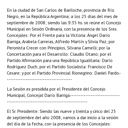
Programas
En la ciudad de San Carlos de Bariloche, provincia de Río
Negro, en la República Argentina; a los 25 días del mes de
LEGISLACIÓN
septiembre de 2008; siendo las 9:35 hs. se reúne el Concejo
Municipal en Sesión Ordinaria, con la presencia de los Sres.
Constitución Nacional
Concejales: Por el Frente para la Victoria: Ángel Darío
Barriga, Arabela Carreras, Alfredo Martín y Silvia Paz; por
Constitución Provincial
Peronista Crecer con Principios, Silvana Camelli; por la
Concertación para el Desarrollo: Claudio Otano; por el
Carta Orgánica 2007
Partido Afirmación para una República Igualitaria: Darío
Rodríguez Duch; por el Partido Socialista: Francisco De
Reglamento Interno
Cesare; y por el Partido Provincial Rionegrino: Daniel Pardo.-
Digesto
--------------------------------------
La Sesión es presidida por el Presidente del Concejo
Organigrama
Municipal, Concejal Darío Barriga.-----------------------------
-----------------------------------------------
DOCUMENTOS
El Sr. Presidente: Siendo las nueve y treinta y cinco del 25
Informes de Gestión
de septiembre del año 2008, vamos a dar inicio a la sesión
del día de la fecha, con la presencia de los Concejales:
Proyectos Presentados