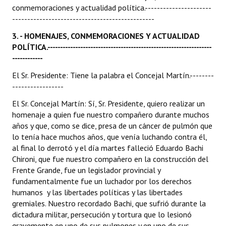
INSTITUCIONAL
conmemoraciones y actualidad política.----------------------
-----------------------------------------------
Antiguos Pobladores
3. - HOMENAJES, CONMEMORACIONES Y ACTUALIDAD
POLÍTICA.-----------------------------------------------------------------
Noticias Destacadas
------------
Registros y Distinciones
El Sr. Presidente: Tiene la palabra el Concejal Martín.--------
-----------------
Datos Históricos
El Sr. Concejal Martín: Sí, Sr. Presidente, quiero realizar un
Premio al Mérito - Registro
homenaje a quien fue nuestro compañero durante muchos
años y que, como se dice, presa de un cáncer de pulmón que
Audiencias Públicas - Registro
lo tenía hace muchos años, que venía luchando contra él,
al final lo derrotó y el día martes falleció Eduardo Bachi
Mujeres que Dejaron Huellas - Registro
Chironi, que fue nuestro compañero en la construcción del
Frente Grande, fue un legislador provincial y
Periodistas Decanos - Registro
fundamentalmente fue un luchador por los derechos
humanos y las libertades políticas y las libertades
Ciudadano Ilustre - Registro
gremiales. Nuestro recordado Bachi, que sufrió durante la
dictadura militar, persecución y tortura que lo lesionó
Banca del Vecino - Registro
gravemente en uno de sus pulmones y en uno de sus