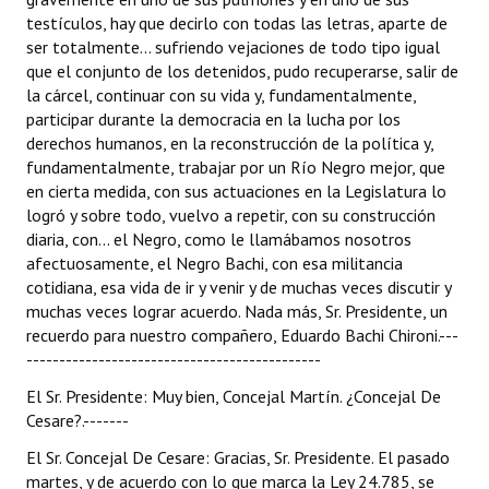
testículos, hay que decirlo con todas las letras, aparte de
Huéspedes de Honor - Registro
ser totalmente... sufriendo vejaciones de todo tipo igual
Antiguos Pobladores - Registro
que el conjunto de los detenidos, pudo recuperarse, salir de
la cárcel, continuar con su vida y, fundamentalmente,
Reconocimientos - Registro
participar durante la democracia en la lucha por los
derechos humanos, en la reconstrucción de la política y,
Bariloche, Municipio intercultural
fundamentalmente, trabajar por un Río Negro mejor, que
en cierta medida, con sus actuaciones en la Legislatura lo
Entrega de distinciones
logró y sobre todo, vuelvo a repetir, con su construcción
diaria, con... el Negro, como le llamábamos nosotros
REFORMA DE LA CARTA ORGÁNICA
afectuosamente, el Negro Bachi, con esa militancia
cotidiana, esa vida de ir y venir y de muchas veces discutir y
muchas veces lograr acuerdo. Nada más, Sr. Presidente, un
recuerdo para nuestro compañero, Eduardo Bachi Chironi.---
---------------------------------------------
El Sr. Presidente: Muy bien, Concejal Martín. ¿Concejal De
Cesare?.-------
El Sr. Concejal De Cesare: Gracias, Sr. Presidente. El pasado
martes, y de acuerdo con lo que marca la Ley 24.785, se