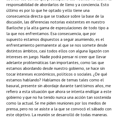
INSTITUCIONAL
responsabilidad de abordarlos de lleno y a conciencia. Esto
último es por lo que he optado y ello tiene una
Antiguos Pobladores
consecuencia directa que se traduce sobre la base de la
discusión, las diferencias notorias existentes en nuestro
Noticias Destacadas
Bariloche y la alta gama de especulaciones de todo tipo a
la que nos enfrentamos. Esa consecuencia, que por
Registros y Distinciones
supuesto estamos dispuestos a seguir asumiendo, es el
enfrentamiento permanente al que se nos somete desde
Datos Históricos
distintos ámbitos, casi todos ellos con alguna ligazón con
intereses en juego. Nadie podrá pensar ni creer que llevar
Premio al Mérito - Registro
adelante problemáticas tan importantes, como las que
estamos abordando desde nuestro gobierno, se hace sin
Audiencias Públicas - Registro
tocar intereses económicos, políticos o sociales. ¿De qué
estamos hablando? Hablamos de temas tales como el
Mujeres que Dejaron Huellas - Registro
basural, presente sin abordaje durante tantísimos años, me
Periodistas Decanos - Registro
refiero a esta situación que ahora se intenta endilgar a este
gobierno y que no ha tenido nunca una acción tan sostenida
Ciudadano Ilustre - Registro
como la actual. Se me piden reuniones por los medios de
prensa, pero no se asiste a la que se convocó el sábado con
Banca del Vecino - Registro
este objetivo. La reunión se desarrolló de todas maneras.