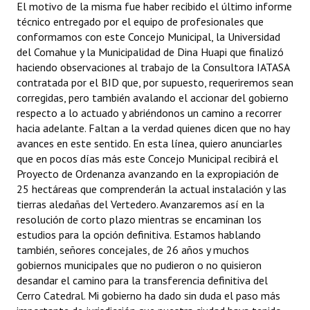
El motivo de la misma fue haber recibido el último informe
Huéspedes de Honor - Registro
técnico entregado por el equipo de profesionales que
conformamos con este Concejo Municipal, la Universidad
Antiguos Pobladores - Registro
del Comahue y la Municipalidad de Dina Huapi que finalizó
haciendo observaciones al trabajo de la Consultora IATASA
Reconocimientos - Registro
contratada por el BID que, por supuesto, requeriremos sean
corregidas, pero también avalando el accionar del gobierno
Bariloche, Municipio intercultural
respecto a lo actuado y abriéndonos un camino a recorrer
Entrega de distinciones
hacia adelante. Faltan a la verdad quienes dicen que no hay
avances en este sentido. En esta línea, quiero anunciarles
REFORMA DE LA CARTA ORGÁNICA
que en pocos días más este Concejo Municipal recibirá el
Proyecto de Ordenanza avanzando en la expropiación de
25 hectáreas que comprenderán la actual instalación y las
tierras aledañas del Vertedero. Avanzaremos así en la
resolución de corto plazo mientras se encaminan los
estudios para la opción definitiva. Estamos hablando
también, señores concejales, de 26 años y muchos
gobiernos municipales que no pudieron o no quisieron
desandar el camino para la transferencia definitiva del
Cerro Catedral. Mi gobierno ha dado sin duda el paso más