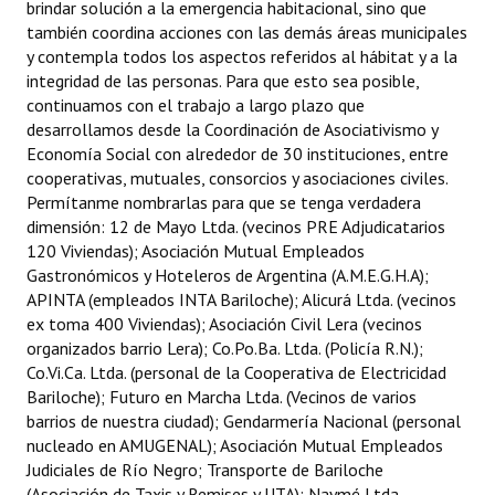
brindar solución a la emergencia habitacional, sino que
también coordina acciones con las demás áreas municipales
y contempla todos los aspectos referidos al hábitat y a la
integridad de las personas. Para que esto sea posible,
continuamos con el trabajo a largo plazo que
desarrollamos desde la Coordinación de Asociativismo y
Economía Social con alrededor de 30 instituciones, entre
cooperativas, mutuales, consorcios y asociaciones civiles.
Permítanme nombrarlas para que se tenga verdadera
dimensión: 12 de Mayo Ltda. (vecinos PRE Adjudicatarios
120 Viviendas); Asociación Mutual Empleados
Gastronómicos y Hoteleros de Argentina (A.M.E.G.H.A);
APINTA (empleados INTA Bariloche); Alicurá Ltda. (vecinos
ex toma 400 Viviendas); Asociación Civil Lera (vecinos
organizados barrio Lera); Co.Po.Ba. Ltda. (Policía R.N.);
Co.Vi.Ca. Ltda. (personal de la Cooperativa de Electricidad
Bariloche); Futuro en Marcha Ltda. (Vecinos de varios
barrios de nuestra ciudad); Gendarmería Nacional (personal
nucleado en AMUGENAL); Asociación Mutual Empleados
Judiciales de Río Negro; Transporte de Bariloche
(Asociación de Taxis y Remises y UTA); Naymé Ltda.