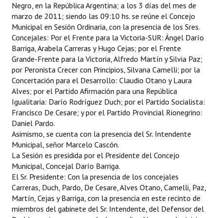
Negro, en la República Argentina; a los 3 días del mes de
Programas
marzo de 2011; siendo las 09:10 hs. se reúne el Concejo
Municipal en Sesión Ordinaria, con la presencia de los Sres.
LEGISLACIÓN
Concejales: Por el Frente para la Victoria-SUR: Ángel Darío
Barriga, Arabela Carreras y Hugo Cejas; por el Frente
Constitución Nacional
Grande-Frente para la Victoria, Alfredo Martín y Silvia Paz;
por Peronista Crecer con Principios, Silvana Camelli; por la
Constitución Provincial
Concertación para el Desarrollo: Claudio Otano y Laura
Alves; por el Partido Afirmación para una República
Carta Orgánica 2007
Igualitaria: Darío Rodríguez Duch; por el Partido Socialista:
Francisco De Cesare; y por el Partido Provincial Rionegrino:
Reglamento Interno
Daniel Pardo.
Asimismo, se cuenta con la presencia del Sr. Intendente
Digesto
Municipal, señor Marcelo Cascón.
Organigrama
La Sesión es presidida por el Presidente del Concejo
Municipal, Concejal Darío Barriga.
DOCUMENTOS
El Sr. Presidente: Con la presencia de los concejales
Carreras, Duch, Pardo, De Cesare, Alves Otano, Camelli, Paz,
Martín, Cejas y Barriga, con la presencia en este recinto de
Informes de Gestión
miembros del gabinete del Sr. Intendente, del Defensor del
Proyectos Presentados