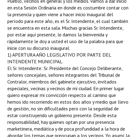
Pueblo, vecinos en general y los medios. Vamos a dar inicio
en esta Sesión Ordinaria en donde es costumbre contar con
Dictámenes Asesoría Letrada
la presencia y quien viene a hacer inicio inaugural del
período para este año, es el Sr. Intendente, el cual también
Actas de Sesión
se encuentra en esta sala. Muchas gracias Sr. Intendente,
por estar aquí presente, le damos la bienvenida y
Informes de Unidad Coordinadora
rápidamente le doy a usted el uso de la palabra para que
inicie con su discurso inaugural.
Ejecución Presupuestaria
1) APERTURA AÑO LEGISLATIVO POR PARTE DEL
INTENDENTE MUNICIPAL.
Actas de Audiencias Públicas
El Sr. Intendente: Sr. Presidente del Concejo Deliberante,
señores concejales, señores integrantes del Tribunal de
NORMATIVA
Contralor, miembros del gabinete ejecutivo, invitados
especiales, vecinas y vecinos de mi ciudad. En primer lugar
Comunicaciones
quiero expresar mi convicción respecto al camino que
hemos ido recorriendo en estos dos años y medio que llevo
Declaraciones
de gestión, no sin dificultades pero con la seguridad de
estar construyendo un gobierno presente. Desde esta
Resoluciones
responsabilidad, hay quienes optan por una presencia
Resoluciones de Presidencia
marketinera, mediática y de poca profundidad a la hora de
abordar los temas que preocupan a los vecinos. Yo asumí la