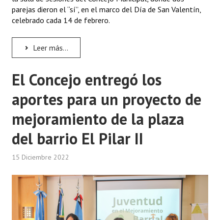
INSTITUCIONAL
parejas dieron el “sí”, en el marco del Día de San Valentín,
celebrado cada 14 de febrero.
Antiguos Pobladores
Leer más...
Noticias Destacadas
Registros y Distinciones
El Concejo entregó los
Datos Históricos
aportes para un proyecto de
Premio al Mérito - Registro
mejoramiento de la plaza
Audiencias Públicas - Registro
del barrio El Pilar II
Mujeres que Dejaron Huellas - Registro
15 Diciembre 2022
Periodistas Decanos - Registro
Ciudadano Ilustre - Registro
Banca del Vecino - Registro