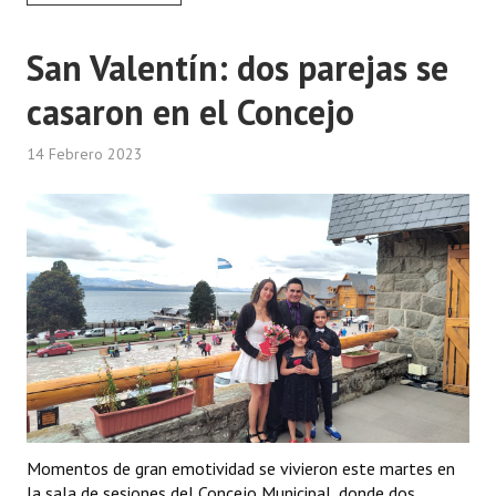
Dictámenes Asesoría Letrada
San Valentín: dos parejas se
Actas de Sesión
casaron en el Concejo
Informes de Unidad Coordinadora
14 Febrero 2023
Ejecución Presupuestaria
Actas de Audiencias Públicas
NORMATIVA
Comunicaciones
Declaraciones
Resoluciones
Resoluciones de Presidencia
Momentos de gran emotividad se vivieron este martes en
la sala de sesiones del Concejo Municipal, donde dos