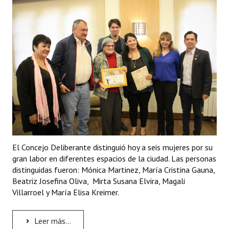
Programas
LEGISLACIÓN
Constitución Nacional
Constitución Provincial
Carta Orgánica 2007
Reglamento Interno
Digesto
El Concejo Deliberante distinguió hoy a seis mujeres por su
gran labor en diferentes espacios de la ciudad. Las personas
Organigrama
distinguidas fueron: Mónica Martinez, María Cristina Gauna,
Beatriz Josefina Oliva, Mirta Susana Elvira, Magali
DOCUMENTOS
Villarroel y María Elisa Kreimer.
Informes de Gestión
Leer más...
Proyectos Presentados