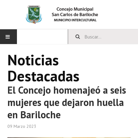
INICIO
Noticias
CONCEJO
Destacadas
Bloques Políticos
El Concejo homenajeó a seis
Integrantes del Concejo
mujeres que dejaron huella
Comisiones Permanentes
en Bariloche
Comisiones Especiales
09 Marzo 2023
Concejales Mandato Cumplido