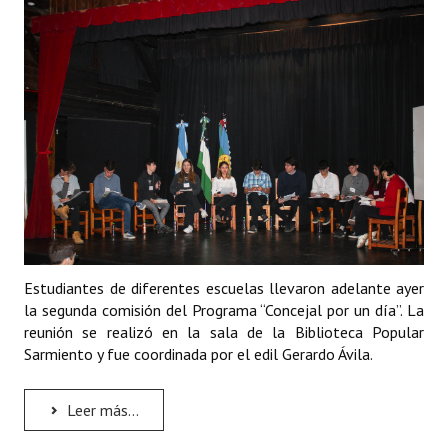
Programas
LEGISLACIÓN
Constitución Nacional
Constitución Provincial
Carta Orgánica 2007
Reglamento Interno
Digesto
Estudiantes de diferentes escuelas llevaron adelante ayer
la segunda comisión del Programa “Concejal por un día”. La
Organigrama
reunión se realizó en la sala de la Biblioteca Popular
Sarmiento y fue coordinada por el edil Gerardo Ávila.
DOCUMENTOS
Informes de Gestión
Leer más...
Proyectos Presentados