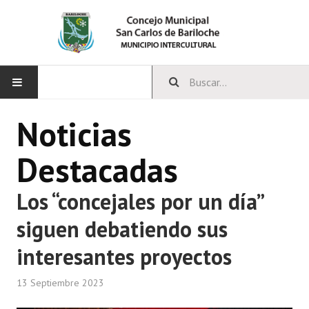
INICIO
Noticias
CONCEJO
Destacadas
Bloques Políticos
Los “concejales por un día”
Integrantes del Concejo
siguen debatiendo sus
Comisiones Permanentes
interesantes proyectos
Comisiones Especiales
13 Septiembre 2023
Concejales Mandato Cumplido