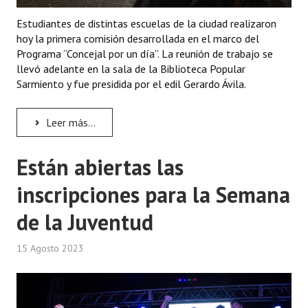
INSTITUCIONAL
Estudiantes de distintas escuelas de la ciudad realizaron
hoy la primera comisión desarrollada en el marco del
Antiguos Pobladores
Programa “Concejal por un día”. La reunión de trabajo se
llevó adelante en la sala de la Biblioteca Popular
Noticias Destacadas
Sarmiento y fue presidida por el edil Gerardo Ávila.
Registros y Distinciones
Leer más...
Datos Históricos
Premio al Mérito - Registro
Están abiertas las
Audiencias Públicas - Registro
inscripciones para la Semana
Mujeres que Dejaron Huellas - Registro
de la Juventud
Periodistas Decanos - Registro
15 Agosto 2023
Ciudadano Ilustre - Registro
Banca del Vecino - Registro