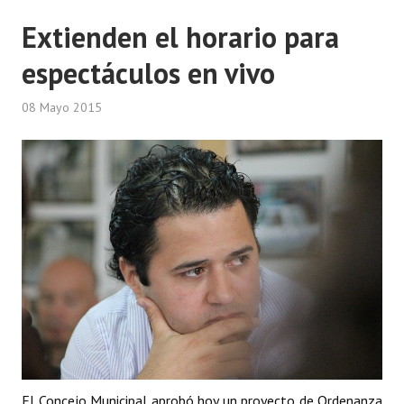
Extienden el horario para
Dictámenes Asesoría Letrada
espectáculos en vivo
Actas de Sesión
08 Mayo 2015
Informes de Unidad Coordinadora
Ejecución Presupuestaria
Actas de Audiencias Públicas
NORMATIVA
Comunicaciones
Declaraciones
Resoluciones
Resoluciones de Presidencia
El Concejo Municipal aprobó hoy un proyecto de Ordenanza