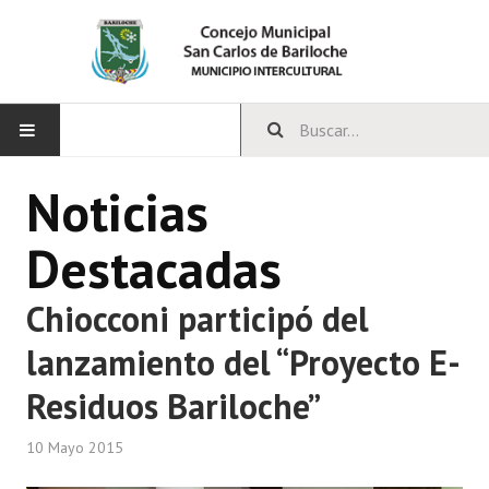
INICIO
Noticias
CONCEJO
Destacadas
Bloques Políticos
Chiocconi participó del
Integrantes del Concejo
lanzamiento del “Proyecto E-
Comisiones Permanentes
Residuos Bariloche”
Comisiones Especiales
10 Mayo 2015
Concejales Mandato Cumplido