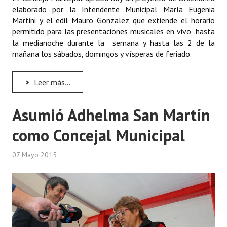
INSTITUCIONAL
elaborado por la Intendente Municipal María Eugenia
Martini y el edil Mauro Gonzalez que extiende el horario
Antiguos Pobladores
permitido para las presentaciones musicales en vivo hasta
la medianoche durante la semana y hasta las 2 de la
Noticias Destacadas
mañana los sábados, domingos y vísperas de feriado.
Registros y Distinciones
Leer más...
Datos Históricos
Asumió Adhelma San Martín
Premio al Mérito - Registro
como Concejal Municipal
Audiencias Públicas - Registro
Mujeres que Dejaron Huellas - Registro
07 Mayo 2015
Periodistas Decanos - Registro
Ciudadano Ilustre - Registro
Banca del Vecino - Registro