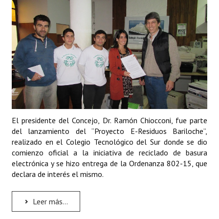
Programas
LEGISLACIÓN
Constitución Nacional
Constitución Provincial
Carta Orgánica 2007
Reglamento Interno
El presidente del Concejo, Dr. Ramón Chiocconi, fue parte
del lanzamiento del “Proyecto E-Residuos Bariloche”,
Digesto
realizado en el Colegio Tecnológico del Sur donde se dio
comienzo oficial a la iniciativa de reciclado de basura
Organigrama
electrónica y se hizo entrega de la Ordenanza 802-15, que
declara de interés el mismo.
DOCUMENTOS
Informes de Gestión
Leer más...
Proyectos Presentados