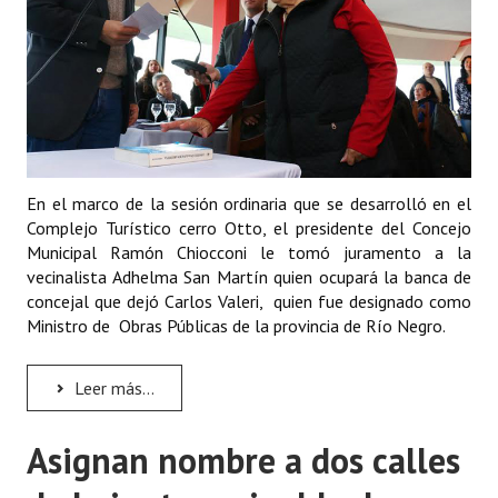
Huéspedes de Honor - Registro
Antiguos Pobladores - Registro
Reconocimientos - Registro
Bariloche, Municipio intercultural
En el marco de la sesión ordinaria que se desarrolló en el
Entrega de distinciones
Complejo Turístico cerro Otto, el presidente del Concejo
Municipal Ramón Chiocconi le tomó juramento a la
REFORMA DE LA CARTA ORGÁNICA
vecinalista Adhelma San Martín quien ocupará la banca de
concejal que dejó Carlos Valeri, quien fue designado como
Ministro de Obras Públicas de la provincia de Río Negro.
Leer más...
Asignan nombre a dos calles