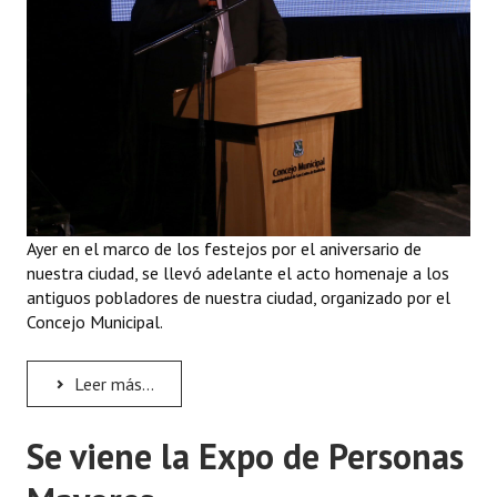
Huéspedes de Honor - Registro
Antiguos Pobladores - Registro
Reconocimientos - Registro
Bariloche, Municipio intercultural
Entrega de distinciones
Ayer en el marco de los festejos por el aniversario de
REFORMA DE LA CARTA ORGÁNICA
nuestra ciudad, se llevó adelante el acto homenaje a los
antiguos pobladores de nuestra ciudad, organizado por el
Concejo Municipal.
Leer más...
Se viene la Expo de Personas