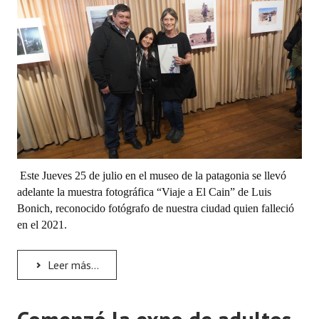
Programas
LEGISLACIÓN
Constitución Nacional
Constitución Provincial
Carta Orgánica 2007
Reglamento Interno
Este Jueves 25 de julio en el museo de la patagonia se llevó
adelante la muestra fotográfica “Viaje a El Cain” de Luis
Digesto
Bonich, reconocido fotógrafo de nuestra ciudad quien falleció
en el 2021.
Organigrama
DOCUMENTOS
Leer más...
Informes de Gestión
Proyectos Presentados