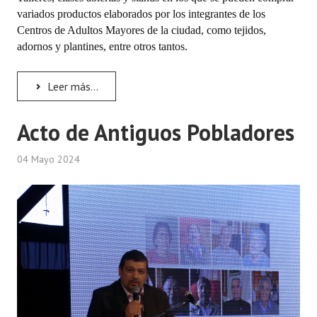
INSTITUCIONAL
variados productos elaborados por los integrantes de los
Centros de Adultos Mayores de la ciudad, como tejidos,
Antiguos Pobladores
adornos y plantines, entre otros tantos.
Noticias Destacadas
Leer más...
Registros y Distinciones
Acto de Antiguos Pobladores
Datos Históricos
Premio al Mérito - Registro
04 Mayo 2024
Audiencias Públicas - Registro
Mujeres que Dejaron Huellas - Registro
Periodistas Decanos - Registro
Ciudadano Ilustre - Registro
Banca del Vecino - Registro