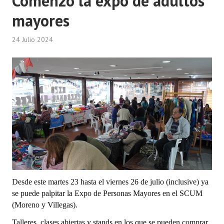
Comenzó la expo de adultos
mayores
Dictámenes Asesoría Letrada
24 Julio 2024
Actas de Sesión
Informes de Unidad Coordinadora
Ejecución Presupuestaria
Actas de Audiencias Públicas
NORMATIVA
Comunicaciones
Declaraciones
Desde este martes 23 hasta el viernes 26 de julio (inclusive) ya
Resoluciones
se puede palpitar la Expo de Personas Mayores en el SCUM
(Moreno y Villegas).
Resoluciones de Presidencia
Talleres, clases abiertas y stands en los que se pueden comprar