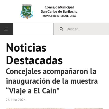
INICIO
Noticias
CONCEJO
Destacadas
Bloques Políticos
Concejales acompañaron la
Integrantes del Concejo
inauguración de la muestra
Comisiones Permanentes
“Viaje a El Caín”
Comisiones Especiales
26 Julio 2024
Concejales Mandato Cumplido