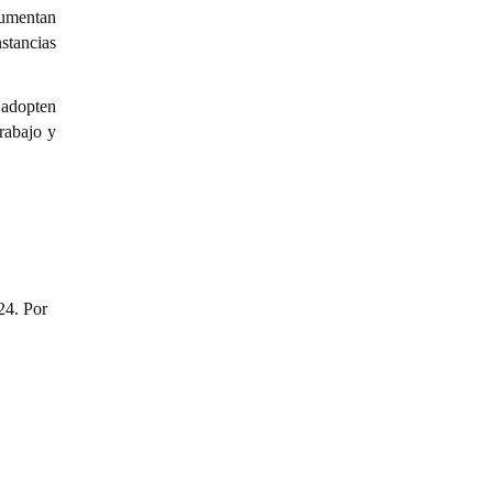
aumentan
nstancias
e adopten
rabajo y
24. Por