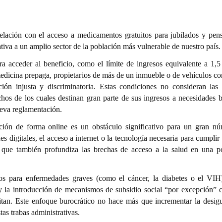
lación con el acceso a medicamentos gratuitos para jubilados y pen
iva a un amplio sector de la población más vulnerable de nuestro país.
ra acceder al beneficio, como el límite de ingresos equivalente a 1,5
medicina prepaga, propietarios de más de un inmueble o de vehículos c
n injusta y discriminatoria. Estas condiciones no consideran las d
hos de los cuales destinan gran parte de sus ingresos a necesidades b
eva reglamentación.
ipción de forma online es un obstáculo significativo para un gran n
s digitales, el acceso a internet o la tecnología necesaria para cumplir
 que también profundiza las brechas de acceso a la salud en una p
os para enfermedades graves (como el cáncer, la diabetes o el VIH
l y la introducción de mecanismos de subsidio social “por excepción” 
itan. Este enfoque burocrático no hace más que incrementar la desig
as trabas administrativas.