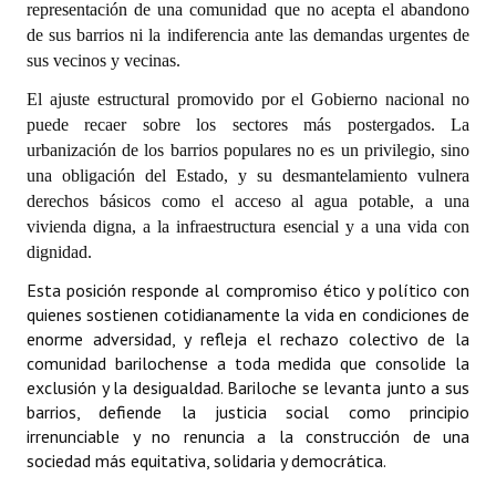
representación de una comunidad que no acepta el abandono
INSTITUCIONAL
de sus barrios ni la indiferencia ante las demandas urgentes de
sus vecinos y vecinas.
Antiguos Pobladores
El ajuste estructural promovido por el Gobierno nacional no
Noticias Destacadas
puede recaer sobre los sectores más postergados. La
urbanización de los barrios populares no es un privilegio, sino
Registros y Distinciones
una obligación del Estado, y su desmantelamiento vulnera
derechos básicos como el acceso al agua potable, a una
Datos Históricos
vivienda digna, a la infraestructura esencial y a una vida con
Premio al Mérito - Registro
dignidad.
Esta posición responde al compromiso ético y político con
Audiencias Públicas - Registro
quienes sostienen cotidianamente la vida en condiciones de
Mujeres que Dejaron Huellas - Registro
enorme adversidad, y refleja el rechazo colectivo de la
comunidad barilochense a toda medida que consolide la
Periodistas Decanos - Registro
exclusión y la desigualdad. Bariloche se levanta junto a sus
barrios, defiende la justicia social como principio
Ciudadano Ilustre - Registro
irrenunciable y no renuncia a la construcción de una
sociedad más equitativa, solidaria y democrática.
Banca del Vecino - Registro