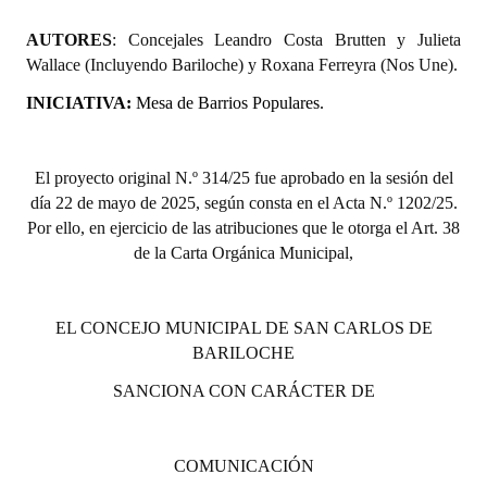
Huéspedes de Honor - Registro
AUTORES
: Concejales
Leandro Costa Brutten y Julieta
Wallace (Incluyendo Bariloche) y Roxana Ferreyra (Nos Une).
Antiguos Pobladores - Registro
INICIATIVA:
Mesa de Barrios Populares
.
Reconocimientos - Registro
Bariloche, Municipio intercultural
El proyecto original N.º 314/25 fue aprobado en la sesión del
Entrega de distinciones
día 22 de mayo de 2025, según consta en el Acta N.º 1202/25.
Por ello, en ejercicio de las atribuciones que le otorga el Art. 38
REFORMA DE LA CARTA ORGÁNICA
de la Carta Orgánica Municipal,
EL CONCEJO MUNICIPAL DE SAN CARLOS DE
BARILOCHE
SANCIONA CON CARÁCTER DE
COMUNICACIÓN