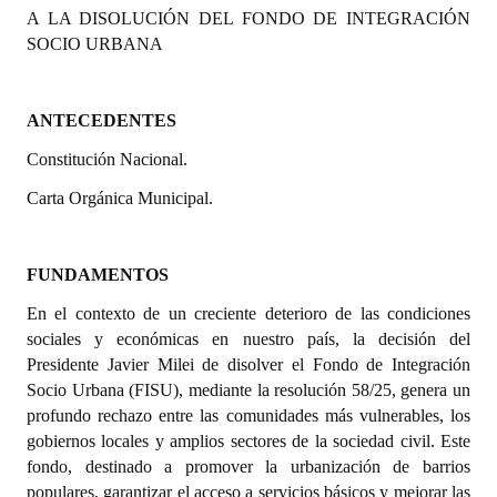
A LA DISOLUCIÓN DEL FONDO DE INTEGRACIÓN
Programas
SOCIO URBANA
LEGISLACIÓN
ANTECEDENTES
Constitución Nacional
Constitución Nacional.
Constitución Provincial
Carta Orgánica Municipal.
Carta Orgánica 2007
Reglamento Interno
FUNDAMENTOS
Digesto
En el contexto de un creciente deterioro de las condiciones
sociales y económicas en nuestro país, la decisión del
Organigrama
Presidente Javier Milei de disolver el Fondo de Integración
Socio Urbana (FISU), mediante la resolución 58/25, genera un
DOCUMENTOS
profundo rechazo entre las comunidades más vulnerables, los
gobiernos locales y amplios sectores de la sociedad civil. Este
Informes de Gestión
fondo, destinado a promover la urbanización de barrios
populares, garantizar el acceso a servicios básicos y mejorar las
Proyectos Presentados