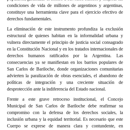
condiciones de vida de millones de argentinos y argentinas,
Dictámenes Asesoría Letrada
constituye una herramienta clave para el ejercicio efectivo de
derechos fundamentales.
Actas de Sesión
La eliminación de este instrumento profundiza la exclusión
Informes de Unidad Coordinadora
estructural de quienes habitan en la informalidad urbana y
vulnera directamente el principio de justicia social consagrado
Ejecución Presupuestaria
en la Constitución Nacional y en los tratados internacionales de
derechos humanos ratificados por la Argentina. Las
Actas de Audiencias Públicas
consecuencias ya se manifiestan en los barrios populares de
San Carlos de Bariloche, donde organizaciones comunitarias
NORMATIVA
advierten la paralización de obras esenciales, el abandono de
políticas de integración y una creciente situación de
Comunicaciones
desprotección ante la indiferencia del Estado nacional.
Declaraciones
Frente a este grave retroceso institucional, el Concejo
Municipal de San Carlos de Bariloche debe reafirmar su
Resoluciones
compromiso con la defensa de los derechos sociales, la
inclusión urbana y la equidad territorial. Es necesario que este
Resoluciones de Presidencia
Cuerpo se exprese de manera clara y contundente, en