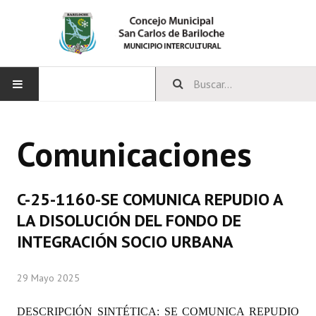
INICIO
Comunicaciones
CONCEJO
Bloques Políticos
C-25-1160-SE COMUNICA REPUDIO A
Integrantes del Concejo
LA DISOLUCIÓN DEL FONDO DE
INTEGRACIÓN SOCIO URBANA
Comisiones Permanentes
Comisiones Especiales
29 Mayo 2025
Concejales Mandato Cumplido
DESCRIPCIÓN SINTÉTICA:
SE COMUNICA REPUDIO