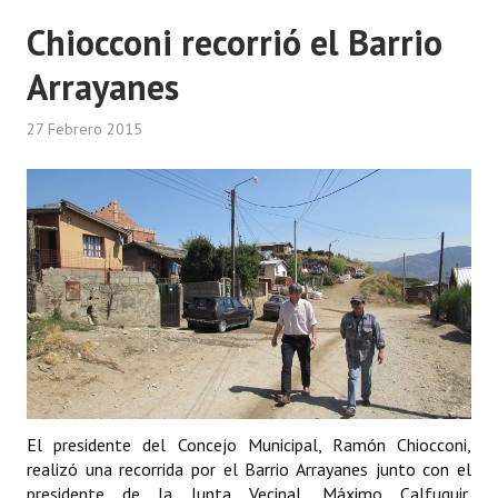
Chiocconi recorrió el Barrio
Dictámenes Asesoría Letrada
Arrayanes
Actas de Sesión
27 Febrero 2015
Informes de Unidad Coordinadora
Ejecución Presupuestaria
Actas de Audiencias Públicas
NORMATIVA
Comunicaciones
Declaraciones
Resoluciones
El presidente del Concejo Municipal, Ramón Chiocconi,
Resoluciones de Presidencia
realizó una recorrida por el Barrio Arrayanes junto con el
presidente de la Junta Vecinal, Máximo Calfuquir,