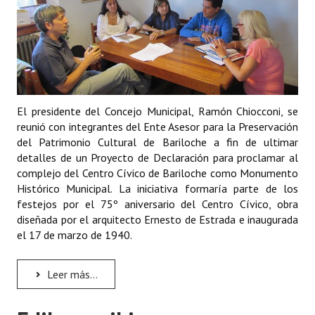
Huéspedes de Honor - Registro
Antiguos Pobladores - Registro
Reconocimientos - Registro
Bariloche, Municipio intercultural
El presidente del Concejo Municipal, Ramón Chiocconi, se
reunió con integrantes del Ente Asesor para la Preservación
Entrega de distinciones
del Patrimonio Cultural de Bariloche a fin de ultimar
detalles de un Proyecto de Declaración para proclamar al
REFORMA DE LA CARTA ORGÁNICA
complejo del Centro Cívico de Bariloche como Monumento
Histórico Municipal. La iniciativa formaría parte de los
festejos por el 75º aniversario del Centro Cívico, obra
diseñada por el arquitecto Ernesto de Estrada e inaugurada
el 17 de marzo de 1940.
Leer más...