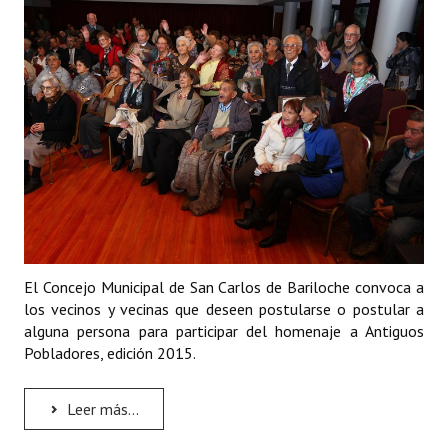
Programas
LEGISLACIÓN
Constitución Nacional
Constitución Provincial
Carta Orgánica 2007
Reglamento Interno
Digesto
El Concejo Municipal de San Carlos de Bariloche convoca a
los vecinos y vecinas que deseen postularse o postular a
Organigrama
alguna persona para participar del homenaje a Antiguos
Pobladores, edición 2015.
DOCUMENTOS
Informes de Gestión
Leer más...
Proyectos Presentados