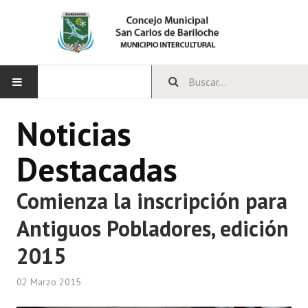
INICIO
Noticias
CONCEJO
Destacadas
Bloques Políticos
Comienza la inscripción para
Integrantes del Concejo
Antiguos Pobladores, edición
Comisiones Permanentes
2015
Comisiones Especiales
02 Marzo 2015
Concejales Mandato Cumplido