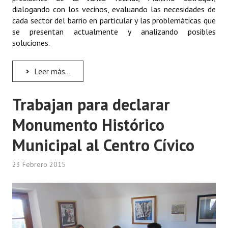
INSTITUCIONAL
dialogando con los vecinos, evaluando las necesidades de
cada sector del barrio en particular y las problemáticas que
Antiguos Pobladores
se presentan actualmente y analizando posibles
soluciones.
Noticias Destacadas
Leer más...
Registros y Distinciones
Datos Históricos
Trabajan para declarar
Premio al Mérito - Registro
Monumento Histórico
Audiencias Públicas - Registro
Municipal al Centro Cívico
Mujeres que Dejaron Huellas - Registro
23 Febrero 2015
Periodistas Decanos - Registro
Ciudadano Ilustre - Registro
Banca del Vecino - Registro