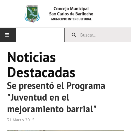
INICIO
Noticias
CONCEJO
Destacadas
Bloques Políticos
Se presentó el Programa
Integrantes del Concejo
"Juventud en el
Comisiones Permanentes
mejoramiento barrial"
Comisiones Especiales
31 Marzo 2015
Concejales Mandato Cumplido