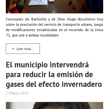
INSTITUCIONAL
Antiguos Pobladores
Concejales de Bariloche y de Dina Huapi discutieron hoy
sobre la prestación del servicio de transporte urbano, luego
Noticias Destacadas
de modificaciones establecidas en el recorrido de la línea
Registros y Distinciones
71, que une a ambas localidades.
Datos Históricos
Leer más...
Premio al Mérito - Registro
El municipio intervendrá
Audiencias Públicas - Registro
para reducir la emisión de
Mujeres que Dejaron Huellas - Registro
gases del efecto invernadero
Periodistas Decanos - Registro
27 Marzo 2015
Ciudadano Ilustre - Registro
Banca del Vecino - Registro