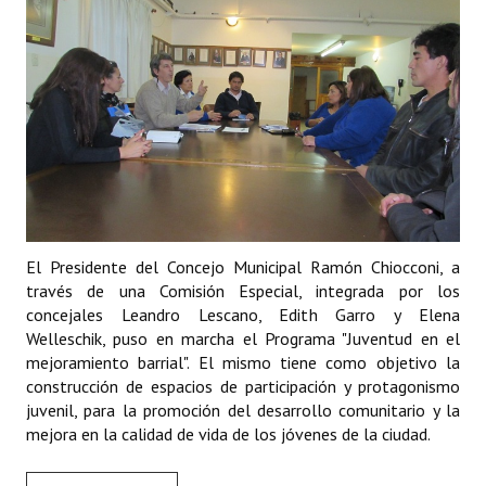
Programas
LEGISLACIÓN
Constitución Nacional
Constitución Provincial
Carta Orgánica 2007
Reglamento Interno
El Presidente del Concejo Municipal Ramón Chiocconi, a
través de una Comisión Especial, integrada por los
Digesto
concejales Leandro Lescano, Edith Garro y Elena
Welleschik, puso en marcha el Programa "Juventud en el
Organigrama
mejoramiento barrial". El mismo tiene como objetivo la
construcción de espacios de participación y protagonismo
DOCUMENTOS
juvenil, para la promoción del desarrollo comunitario y la
mejora en la calidad de vida de los jóvenes de la ciudad.
Informes de Gestión
Proyectos Presentados