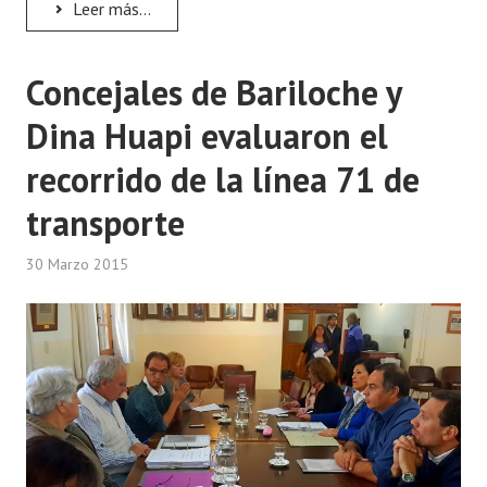
Leer más...
Dictámenes Asesoría Letrada
Concejales de Bariloche y
Actas de Sesión
Dina Huapi evaluaron el
Informes de Unidad Coordinadora
recorrido de la línea 71 de
Ejecución Presupuestaria
transporte
Actas de Audiencias Públicas
30 Marzo 2015
NORMATIVA
Comunicaciones
Declaraciones
Resoluciones
Resoluciones de Presidencia