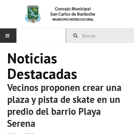
INICIO
Noticias
CONCEJO
Destacadas
Bloques Políticos
Vecinos proponen crear una
Integrantes del Concejo
plaza y pista de skate en un
Comisiones Permanentes
predio del barrio Playa
Comisiones Especiales
Serena
Concejales Mandato Cumplido