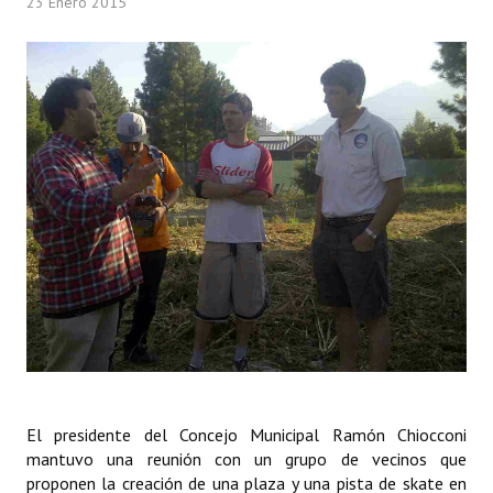
23 Enero 2015
Programas
LEGISLACIÓN
Constitución Nacional
Constitución Provincial
Carta Orgánica 2007
Reglamento Interno
Digesto
Organigrama
DOCUMENTOS
El presidente del Concejo Municipal Ramón Chiocconi
Informes de Gestión
mantuvo una reunión con un grupo de vecinos que
proponen la creación de una plaza y una pista de skate en
Proyectos Presentados