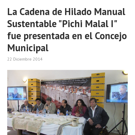
Huéspedes de Honor - Registro
La Cadena de Hilado Manual
Antiguos Pobladores - Registro
Sustentable "Pichi Malal I"
Reconocimientos - Registro
fue presentada en el Concejo
Bariloche, Municipio intercultural
Municipal
Entrega de distinciones
22 Diciembre 2014
REFORMA DE LA CARTA ORGÁNICA