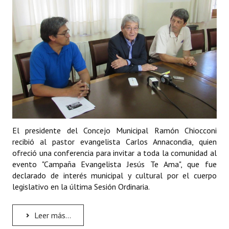
INSTITUCIONAL
Antiguos Pobladores
Noticias Destacadas
Registros y Distinciones
Datos Históricos
Premio al Mérito - Registro
El presidente del Concejo Municipal Ramón Chiocconi
Audiencias Públicas - Registro
recibió al pastor evangelista Carlos Annacondia, quien
ofreció una conferencia para invitar a toda la comunidad al
Mujeres que Dejaron Huellas - Registro
evento "Campaña Evangelista Jesús Te Ama", que fue
declarado de interés municipal y cultural por el cuerpo
Periodistas Decanos - Registro
legislativo en la última Sesión Ordinaria.
Ciudadano Ilustre - Registro
Leer más...
Banca del Vecino - Registro