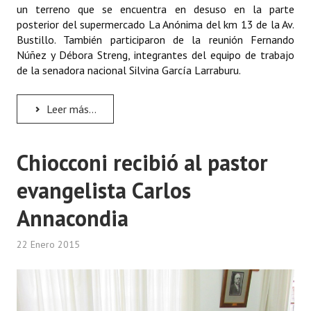
un terreno que se encuentra en desuso en la parte
posterior del supermercado La Anónima del km 13 de la Av.
Dictámenes Asesoría Letrada
Bustillo. También participaron de la reunión Fernando
Núñez y Débora Streng, integrantes del equipo de trabajo
Actas de Sesión
de la senadora nacional Silvina García Larraburu.
Informes de Unidad Coordinadora
Leer más...
Ejecución Presupuestaria
Actas de Audiencias Públicas
Chiocconi recibió al pastor
NORMATIVA
evangelista Carlos
Comunicaciones
Annacondia
Declaraciones
22 Enero 2015
Resoluciones
Resoluciones de Presidencia