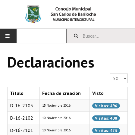
INICIO
Declaraciones
CONCEJO
Cantidad a 
Bloques Políticos
Integrantes del Concejo
Título
Fecha de creación
Visto
Comisiones Permanentes
D-16-2103
Visitas: 496
15 Noviembre 2016
Comisiones Especiales
D-16-2102
Visitas: 408
10 Noviembre 2016
Concejales Mandato Cumplido
D-16-2101
Visitas: 473
10 Noviembre 2016