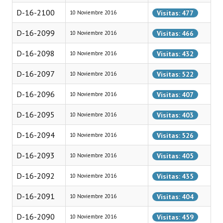
Programas
D-16-2100
Visitas: 477
10 Noviembre 2016
LEGISLACIÓN
D-16-2099
Visitas: 466
10 Noviembre 2016
D-16-2098
Visitas: 432
10 Noviembre 2016
Constitución Nacional
D-16-2097
Visitas: 522
10 Noviembre 2016
Constitución Provincial
D-16-2096
Visitas: 407
10 Noviembre 2016
Carta Orgánica 2007
D-16-2095
Visitas: 403
10 Noviembre 2016
Reglamento Interno
D-16-2094
Visitas: 526
10 Noviembre 2016
Digesto
D-16-2093
Visitas: 405
10 Noviembre 2016
Organigrama
D-16-2092
Visitas: 435
10 Noviembre 2016
DOCUMENTOS
D-16-2091
Visitas: 404
10 Noviembre 2016
Informes de Gestión
D-16-2090
Visitas: 459
10 Noviembre 2016
Proyectos Presentados