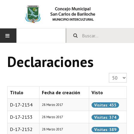
INICIO
Declaraciones
CONCEJO
Cantidad a 
Bloques Políticos
Integrantes del Concejo
Título
Fecha de creación
Visto
Comisiones Permanentes
D-17-2154
Visitas: 435
28 Marzo 2017
Comisiones Especiales
D-17-2153
Visitas: 374
28 Marzo 2017
Concejales Mandato Cumplido
D-17-2152
Visitas: 389
28 Marzo 2017