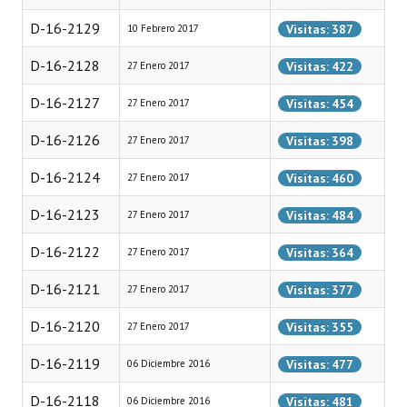
INSTITUCIONAL
D-16-2129
Visitas: 387
10 Febrero 2017
Antiguos Pobladores
D-16-2128
Visitas: 422
27 Enero 2017
Noticias Destacadas
D-16-2127
Visitas: 454
27 Enero 2017
Registros y Distinciones
D-16-2126
Visitas: 398
27 Enero 2017
Datos Históricos
D-16-2124
Visitas: 460
27 Enero 2017
Premio al Mérito - Registro
D-16-2123
Visitas: 484
27 Enero 2017
Audiencias Públicas - Registro
D-16-2122
Visitas: 364
27 Enero 2017
Mujeres que Dejaron Huellas - Registro
D-16-2121
Visitas: 377
27 Enero 2017
Periodistas Decanos - Registro
D-16-2120
Visitas: 355
27 Enero 2017
Ciudadano Ilustre - Registro
D-16-2119
Visitas: 477
06 Diciembre 2016
Banca del Vecino - Registro
D-16-2118
Visitas: 481
06 Diciembre 2016