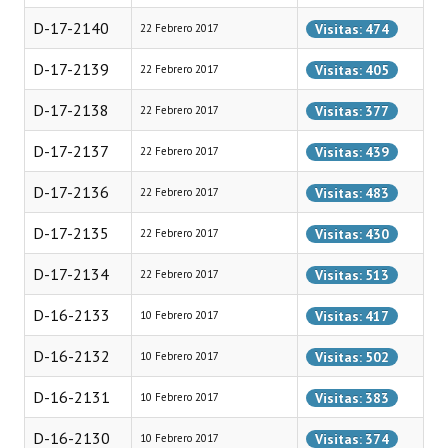
D-17-2140
Visitas: 474
22 Febrero 2017
Dictámenes Asesoría Letrada
D-17-2139
Visitas: 405
22 Febrero 2017
Actas de Sesión
D-17-2138
Visitas: 377
22 Febrero 2017
Informes de Unidad Coordinadora
D-17-2137
Visitas: 439
22 Febrero 2017
Ejecución Presupuestaria
D-17-2136
Visitas: 483
22 Febrero 2017
Actas de Audiencias Públicas
D-17-2135
Visitas: 430
22 Febrero 2017
NORMATIVA
D-17-2134
Visitas: 513
22 Febrero 2017
Comunicaciones
D-16-2133
Visitas: 417
10 Febrero 2017
Declaraciones
D-16-2132
Visitas: 502
10 Febrero 2017
Resoluciones
D-16-2131
Visitas: 383
10 Febrero 2017
Resoluciones de Presidencia
D-16-2130
Visitas: 374
10 Febrero 2017