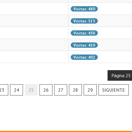
Visitas: 480
Visitas: 515
Visitas: 458
Visitas: 410
Visitas: 402
Página 25
23
24
25
26
27
28
29
SIGUIENTE