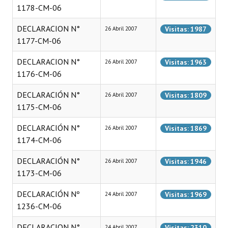
1178-CM-06
Programas
DECLARACION N°
Visitas: 1987
26 Abril 2007
LEGISLACIÓN
1177-CM-06
Constitución Nacional
DECLARACION N°
Visitas: 1963
26 Abril 2007
1176-CM-06
Constitución Provincial
DECLARACIÓN N°
Visitas: 1809
26 Abril 2007
Carta Orgánica 2007
1175-CM-06
Reglamento Interno
DECLARACIÓN N°
Visitas: 1869
26 Abril 2007
1174-CM-06
Digesto
DECLARACIÓN N°
Organigrama
Visitas: 1946
26 Abril 2007
1173-CM-06
DOCUMENTOS
DECLARACIÓN Nº
Visitas: 1969
24 Abril 2007
1236-CM-06
Informes de Gestión
DECLARACION N°
Proyectos Presentados
Visitas: 2310
24 Abril 2007