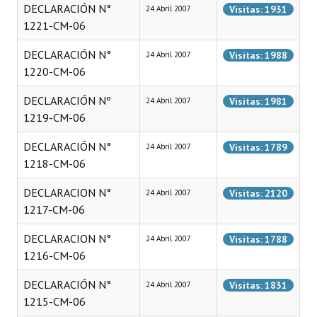
DECLARACIÓN N°
Visitas: 1931
24 Abril 2007
Huéspedes de Honor - Registro
1221-CM-06
Antiguos Pobladores - Registro
DECLARACIÓN N°
Visitas: 1988
24 Abril 2007
1220-CM-06
Reconocimientos - Registro
DECLARACIÓN Nº
Bariloche, Municipio intercultural
Visitas: 1981
24 Abril 2007
1219-CM-06
Entrega de distinciones
DECLARACIÓN N°
Visitas: 1789
24 Abril 2007
REFORMA DE LA CARTA ORGÁNICA
1218-CM-06
DECLARACION N°
Visitas: 2120
24 Abril 2007
1217-CM-06
DECLARACION N°
Visitas: 1788
24 Abril 2007
1216-CM-06
DECLARACIÓN N°
Visitas: 1831
24 Abril 2007
1215-CM-06