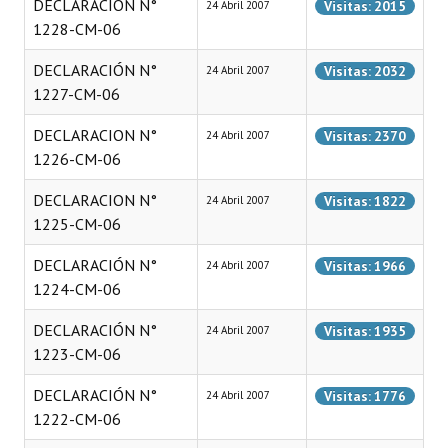
DECLARACIÓN N°
Visitas: 2015
24 Abril 2007
INSTITUCIONAL
1228-CM-06
Antiguos Pobladores
DECLARACIÓN N°
Visitas: 2032
24 Abril 2007
1227-CM-06
Noticias Destacadas
DECLARACION N°
Visitas: 2370
24 Abril 2007
Registros y Distinciones
1226-CM-06
Datos Históricos
DECLARACION N°
Visitas: 1822
24 Abril 2007
Premio al Mérito - Registro
1225-CM-06
Audiencias Públicas - Registro
DECLARACIÓN N°
Visitas: 1966
24 Abril 2007
1224-CM-06
Mujeres que Dejaron Huellas - Registro
DECLARACIÓN N°
Visitas: 1935
24 Abril 2007
Periodistas Decanos - Registro
1223-CM-06
Ciudadano Ilustre - Registro
DECLARACIÓN N°
Visitas: 1776
24 Abril 2007
1222-CM-06
Banca del Vecino - Registro