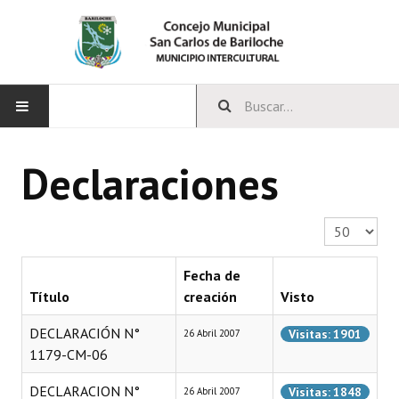
INICIO
Declaraciones
CONCEJO
Cantidad a 
Bloques Políticos
Integrantes del Concejo
Fecha de
Título
creación
Visto
Comisiones Permanentes
DECLARACIÓN N°
Visitas: 1901
26 Abril 2007
Comisiones Especiales
1179-CM-06
Concejales Mandato Cumplido
DECLARACION N°
Visitas: 1848
26 Abril 2007