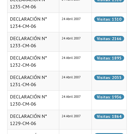
1235-CM-06
Dictámenes Asesoría Letrada
DECLARACIÓN N°
Visitas: 1510
24 Abril 2007
Actas de Sesión
1234-CM-06
Informes de Unidad Coordinadora
DECLARACIÓN N°
Visitas: 2166
24 Abril 2007
1233-CM-06
Ejecución Presupuestaria
DECLARACIÓN N°
Visitas: 1895
24 Abril 2007
Actas de Audiencias Públicas
1232-CM-06
NORMATIVA
DECLARACIÓN N°
Visitas: 2035
24 Abril 2007
1231-CM-06
Comunicaciones
DECLARACIÓN N°
Visitas: 1936
24 Abril 2007
Declaraciones
1230-CM-06
Resoluciones
DECLARACIÓN N°
Visitas: 1864
24 Abril 2007
1229-CM-06
Resoluciones de Presidencia