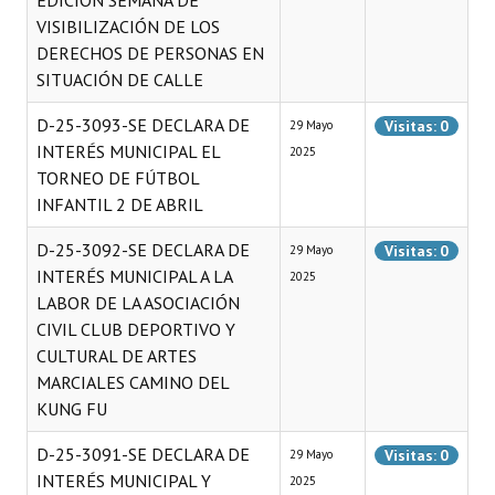
EDICIÓN SEMANA DE
Huéspedes de Honor - Registro
VISIBILIZACIÓN DE LOS
DERECHOS DE PERSONAS EN
Antiguos Pobladores - Registro
SITUACIÓN DE CALLE
Reconocimientos - Registro
D-25-3093-SE DECLARA DE
Visitas: 0
29 Mayo
INTERÉS MUNICIPAL EL
2025
Bariloche, Municipio intercultural
TORNEO DE FÚTBOL
Entrega de distinciones
INFANTIL 2 DE ABRIL
D-25-3092-SE DECLARA DE
REFORMA DE LA CARTA ORGÁNICA
Visitas: 0
29 Mayo
INTERÉS MUNICIPAL A LA
2025
LABOR DE LA ASOCIACIÓN
CIVIL CLUB DEPORTIVO Y
CULTURAL DE ARTES
MARCIALES CAMINO DEL
KUNG FU
D-25-3091-SE DECLARA DE
Visitas: 0
29 Mayo
INTERÉS MUNICIPAL Y
2025