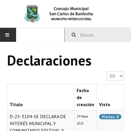
INICIO
Declaraciones
CONCEJO
Cantidad a 
Bloques Políticos
Integrantes del Concejo
Fecha
de
Comisiones Permanentes
Título
creación
Visto
Comisiones Especiales
D-25-3104-SE DECLARA DE
Visitas: 0
29 Mayo
INTERÉS MUNICIPAL Y
2025
Concejales Mandato Cumplido
COMUNITARIO FESTIVAL Y