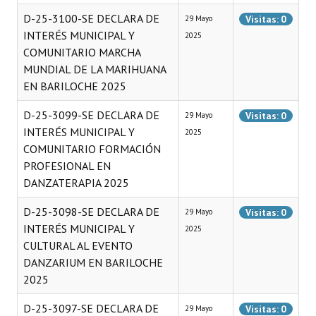
D-25-3100-SE DECLARA DE
Visitas: 0
29 Mayo
Dictámenes Asesoría Letrada
INTERÉS MUNICIPAL Y
2025
COMUNITARIO MARCHA
Actas de Sesión
MUNDIAL DE LA MARIHUANA
EN BARILOCHE 2025
Informes de Unidad Coordinadora
D-25-3099-SE DECLARA DE
Ejecución Presupuestaria
Visitas: 0
29 Mayo
INTERÉS MUNICIPAL Y
2025
Actas de Audiencias Públicas
COMUNITARIO FORMACIÓN
PROFESIONAL EN
NORMATIVA
DANZATERAPIA 2025
Comunicaciones
D-25-3098-SE DECLARA DE
Visitas: 0
29 Mayo
INTERÉS MUNICIPAL Y
2025
Declaraciones
CULTURAL AL EVENTO
DANZARIUM EN BARILOCHE
Resoluciones
2025
Resoluciones de Presidencia
D-25-3097-SE DECLARA DE
Visitas: 0
29 Mayo