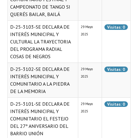
CAMPEONATO DE TANGO SI
Programas
QUERÉS BAILAR, BAILÁ
LEGISLACIÓN
D-25-3103-SE DECLARA DE
Visitas: 0
29 Mayo
INTERÉS MUNICIPAL Y
Constitución Nacional
2025
CULTURAL LA TRAYECTORIA
Constitución Provincial
DEL PROGRAMA RADIAL
COSAS DE NEGROS
Carta Orgánica 2007
D-25-3102-SE DECLARA DE
Visitas: 0
29 Mayo
Reglamento Interno
INTERÉS MUNICIPAL Y
2025
COMUNITARIO A LA PIEDRA
Digesto
DE LA MEMORIA
Organigrama
D-25-3101-SE DECLARA DE
Visitas: 0
29 Mayo
DOCUMENTOS
INTERÉS MUNICIPAL Y
2025
COMUNITARIO EL FESTEJO
Informes de Gestión
DEL 27º ANIVERSARIO DEL
BARRIO UNIÓN
Proyectos Presentados