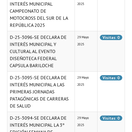
INTERÉS MUNICIPAL
INSTITUCIONAL
2025
CAMPEONATO DE
Antiguos Pobladores
MOTOCROSS DEL SUR DE LA
REPÚBLICA 2025
Noticias Destacadas
D-25-3096-SE DECLARA DE
Visitas: 0
29 Mayo
Registros y Distinciones
INTERÉS MUNICIPAL Y
2025
CULTURAL AL EVENTO
Datos Históricos
DISEÑOTECA FEDERAL
CAPSULA BARILOCHE
Premio al Mérito - Registro
D-25-3095-SE DECLARA DE
Audiencias Públicas - Registro
Visitas: 0
29 Mayo
INTERÉS MUNICIPAL A LAS
2025
Mujeres que Dejaron Huellas - Registro
PRIMERAS JORNADAS
PATAGÓNICAS DE CARRERAS
Periodistas Decanos - Registro
DE SALUD
Ciudadano Ilustre - Registro
D-25-3094-SE DECLARA DE
Visitas: 0
29 Mayo
INTERÉS MUNICIPAL LA 3º
2025
Banca del Vecino - Registro