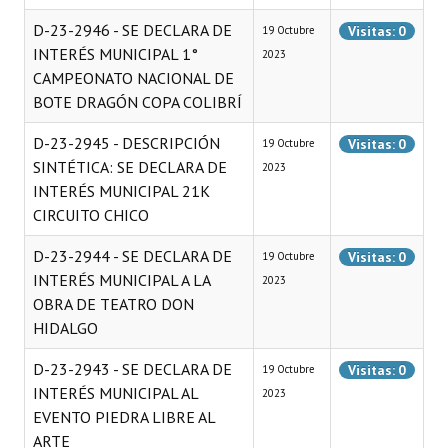
INSTITUCIONAL
D-23-2946 - SE DECLARA DE
Visitas: 0
19 Octubre
INTERÉS MUNICIPAL 1°
2023
Antiguos Pobladores
CAMPEONATO NACIONAL DE
Noticias Destacadas
BOTE DRAGÓN COPA COLIBRÍ
Registros y Distinciones
D-23-2945 - DESCRIPCIÓN
Visitas: 0
19 Octubre
SINTÉTICA: SE DECLARA DE
2023
Datos Históricos
INTERÉS MUNICIPAL 21K
CIRCUITO CHICO
Premio al Mérito - Registro
D-23-2944 - SE DECLARA DE
Visitas: 0
19 Octubre
Audiencias Públicas - Registro
INTERÉS MUNICIPAL A LA
2023
OBRA DE TEATRO DON
Mujeres que Dejaron Huellas - Registro
HIDALGO
Periodistas Decanos - Registro
D-23-2943 - SE DECLARA DE
Visitas: 0
19 Octubre
Ciudadano Ilustre - Registro
INTERÉS MUNICIPAL AL
2023
EVENTO PIEDRA LIBRE AL
Banca del Vecino - Registro
ARTE