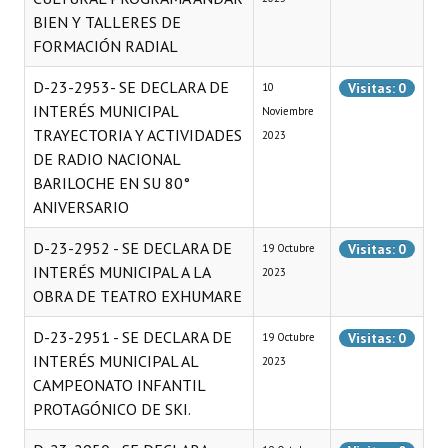
BIEN Y TALLERES DE
Programas
FORMACIÓN RADIAL
LEGISLACIÓN
D-23-2953- SE DECLARA DE
Visitas: 0
10
INTERÉS MUNICIPAL
Constitución Nacional
Noviembre
TRAYECTORIA Y ACTIVIDADES
2023
Constitución Provincial
DE RADIO NACIONAL
BARILOCHE EN SU 80°
Carta Orgánica 2007
ANIVERSARIO
Reglamento Interno
D-23-2952 - SE DECLARA DE
Visitas: 0
19 Octubre
INTERÉS MUNICIPAL A LA
2023
Digesto
OBRA DE TEATRO EXHUMARE
Organigrama
D-23-2951 - SE DECLARA DE
Visitas: 0
19 Octubre
DOCUMENTOS
INTERÉS MUNICIPAL AL
2023
CAMPEONATO INFANTIL
Informes de Gestión
PROTAGÓNICO DE SKI.
Proyectos Presentados