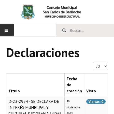
INICIO
Declaraciones
CONCEJO
Cantidad a 
Bloques Políticos
Integrantes del Concejo
Fecha
de
Comisiones Permanentes
Título
creación
Visto
Comisiones Especiales
D-23-2954 - SE DECLARA DE
Visitas: 0
10
INTERÉS MUNICIPAL Y
Noviembre
Concejales Mandato Cumplido
CULTURAL PROGRAMA ANDAR
2023