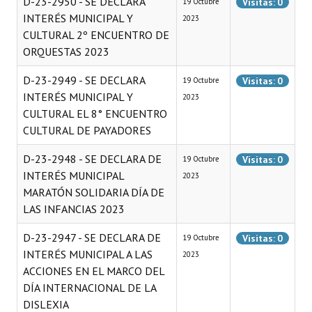
D-23-2950 - SE DECLARA
Visitas: 0
19 Octubre
INTERÉS MUNICIPAL Y
2023
Dictámenes Asesoría Letrada
CULTURAL 2º ENCUENTRO DE
ORQUESTAS 2023
Actas de Sesión
D-23-2949 - SE DECLARA
Visitas: 0
19 Octubre
Informes de Unidad Coordinadora
INTERÉS MUNICIPAL Y
2023
CULTURAL EL 8° ENCUENTRO
Ejecución Presupuestaria
CULTURAL DE PAYADORES
Actas de Audiencias Públicas
D-23-2948 - SE DECLARA DE
Visitas: 0
19 Octubre
NORMATIVA
INTERÉS MUNICIPAL
2023
MARATÓN SOLIDARIA DÍA DE
Comunicaciones
LAS INFANCIAS 2023
Declaraciones
D-23-2947 - SE DECLARA DE
Visitas: 0
19 Octubre
INTERÉS MUNICIPAL A LAS
2023
Resoluciones
ACCIONES EN EL MARCO DEL
DÍA INTERNACIONAL DE LA
Resoluciones de Presidencia
DISLEXIA