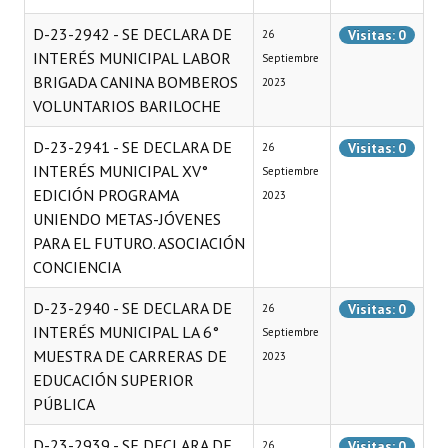
Huéspedes de Honor - Registro
D-23-2942 - SE DECLARA DE
Visitas: 0
26
INTERÉS MUNICIPAL LABOR
Septiembre
Antiguos Pobladores - Registro
BRIGADA CANINA BOMBEROS
2023
Reconocimientos - Registro
VOLUNTARIOS BARILOCHE
Bariloche, Municipio intercultural
D-23-2941 - SE DECLARA DE
Visitas: 0
26
INTERÉS MUNICIPAL XV°
Septiembre
Entrega de distinciones
EDICIÓN PROGRAMA
2023
UNIENDO METAS-JÓVENES
REFORMA DE LA CARTA ORGÁNICA
PARA EL FUTURO. ASOCIACIÓN
CONCIENCIA
D-23-2940 - SE DECLARA DE
Visitas: 0
26
INTERÉS MUNICIPAL LA 6°
Septiembre
MUESTRA DE CARRERAS DE
2023
EDUCACIÓN SUPERIOR
PÚBLICA
D-23-2939 - SE DECLARA DE
Visitas: 0
26