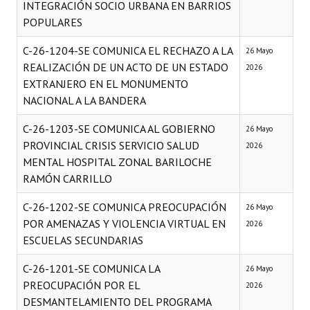
INTEGRACIÓN SOCIO URBANA EN BARRIOS
INSTITUCIONAL
POPULARES
Antiguos Pobladores
C-26-1204-SE COMUNICA EL RECHAZO A LA
26 Mayo
REALIZACIÓN DE UN ACTO DE UN ESTADO
2026
Noticias Destacadas
EXTRANJERO EN EL MONUMENTO
Registros y Distinciones
NACIONAL A LA BANDERA
Datos Históricos
C-26-1203-SE COMUNICA AL GOBIERNO
26 Mayo
PROVINCIAL CRISIS SERVICIO SALUD
2026
Premio al Mérito - Registro
MENTAL HOSPITAL ZONAL BARILOCHE
RAMÓN CARRILLO
Audiencias Públicas - Registro
C-26-1202-SE COMUNICA PREOCUPACIÓN
26 Mayo
Mujeres que Dejaron Huellas - Registro
POR AMENAZAS Y VIOLENCIA VIRTUAL EN
2026
Periodistas Decanos - Registro
ESCUELAS SECUNDARIAS
Ciudadano Ilustre - Registro
C-26-1201-SE COMUNICA LA
26 Mayo
PREOCUPACIÓN POR EL
2026
Banca del Vecino - Registro
DESMANTELAMIENTO DEL PROGRAMA