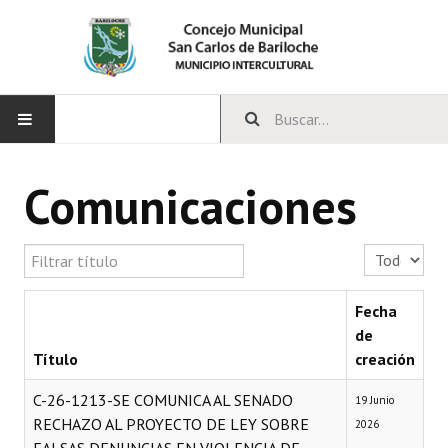
INICIO
Comunicaciones
CONCEJO
Filtrar título
Cantidad a 
Bloques Políticos
Integrantes del Concejo
Fecha
de
Comisiones Permanentes
Título
creación
Comisiones Especiales
C-26-1213-SE COMUNICA AL SENADO
19 Junio
RECHAZO AL PROYECTO DE LEY SOBRE
2026
Concejales Mandato Cumplido