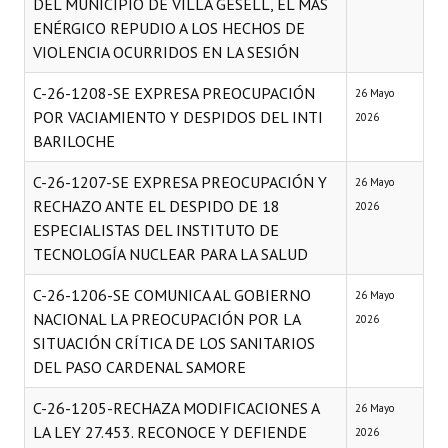
DEL MUNICIPIO DE VILLA GESELL, EL MÁS
ENÉRGICO REPUDIO A LOS HECHOS DE
Dictámenes Asesoría Letrada
VIOLENCIA OCURRIDOS EN LA SESIÓN
Actas de Sesión
C-26-1208-SE EXPRESA PREOCUPACIÓN
26 Mayo
POR VACIAMIENTO Y DESPIDOS DEL INTI
2026
Informes de Unidad Coordinadora
BARILOCHE
Ejecución Presupuestaria
C-26-1207-SE EXPRESA PREOCUPACIÓN Y
26 Mayo
Actas de Audiencias Públicas
RECHAZO ANTE EL DESPIDO DE 18
2026
ESPECIALISTAS DEL INSTITUTO DE
NORMATIVA
TECNOLOGÍA NUCLEAR PARA LA SALUD
C-26-1206-SE COMUNICA AL GOBIERNO
Comunicaciones
26 Mayo
NACIONAL LA PREOCUPACIÓN POR LA
2026
Declaraciones
SITUACIÓN CRÍTICA DE LOS SANITARIOS
DEL PASO CARDENAL SAMORE
Resoluciones
C-26-1205-RECHAZA MODIFICACIONES A
26 Mayo
Resoluciones de Presidencia
LA LEY 27.453. RECONOCE Y DEFIENDE
2026