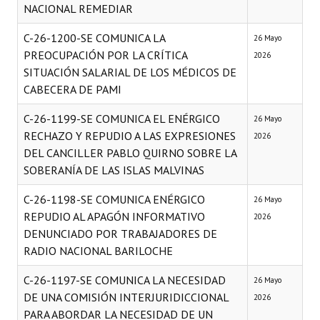
NACIONAL REMEDIAR
Huéspedes de Honor - Registro
C-26-1200-SE COMUNICA LA
26 Mayo
Antiguos Pobladores - Registro
PREOCUPACIÓN POR LA CRÍTICA
2026
SITUACIÓN SALARIAL DE LOS MÉDICOS DE
Reconocimientos - Registro
CABECERA DE PAMI
Bariloche, Municipio intercultural
C-26-1199-SE COMUNICA EL ENÉRGICO
26 Mayo
Entrega de distinciones
RECHAZO Y REPUDIO A LAS EXPRESIONES
2026
DEL CANCILLER PABLO QUIRNO SOBRE LA
REFORMA DE LA CARTA ORGÁNICA
SOBERANÍA DE LAS ISLAS MALVINAS
C-26-1198-SE COMUNICA ENÉRGICO
26 Mayo
REPUDIO AL APAGÓN INFORMATIVO
2026
DENUNCIADO POR TRABAJADORES DE
RADIO NACIONAL BARILOCHE
C-26-1197-SE COMUNICA LA NECESIDAD
26 Mayo
DE UNA COMISIÓN INTERJURIDICCIONAL
2026
PARA ABORDAR LA NECESIDAD DE UN