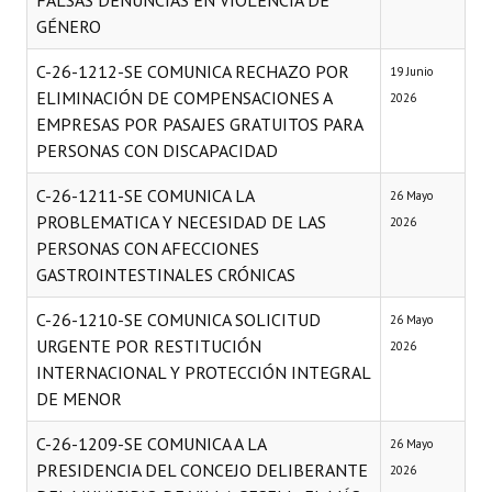
FALSAS DENUNCIAS EN VIOLENCIA DE
Programas
GÉNERO
C-26-1212-SE COMUNICA RECHAZO POR
LEGISLACIÓN
19 Junio
ELIMINACIÓN DE COMPENSACIONES A
2026
Constitución Nacional
EMPRESAS POR PASAJES GRATUITOS PARA
PERSONAS CON DISCAPACIDAD
Constitución Provincial
C-26-1211-SE COMUNICA LA
26 Mayo
Carta Orgánica 2007
PROBLEMATICA Y NECESIDAD DE LAS
2026
PERSONAS CON AFECCIONES
Reglamento Interno
GASTROINTESTINALES CRÓNICAS
Digesto
C-26-1210-SE COMUNICA SOLICITUD
26 Mayo
URGENTE POR RESTITUCIÓN
Organigrama
2026
INTERNACIONAL Y PROTECCIÓN INTEGRAL
DOCUMENTOS
DE MENOR
C-26-1209-SE COMUNICA A LA
Informes de Gestión
26 Mayo
PRESIDENCIA DEL CONCEJO DELIBERANTE
2026
Proyectos Presentados